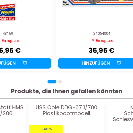
43169
S1054004
En rupture
En rupture
6,95 €
35,95 €
UFÜGEN
HINZUFÜGEN
Produkte, die Ihnen gefallen könnten
stoff HMS
USS Cole DDG-67 1/700
1/200
Plastikbootmodell
Sch
Schlesw
im M
-40%