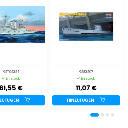
95T05354
9583507
En stock
En stock
61,55 €
11,07 €
NZUFÜGEN
HINZUFÜGEN