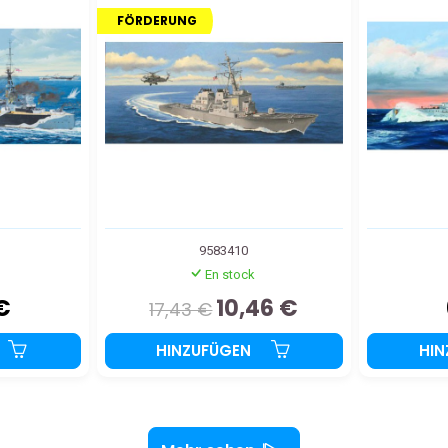
FÖRDERUNG
9583410
En stock
€
10,46 €
17,43 €
HINZUFÜGEN
HI