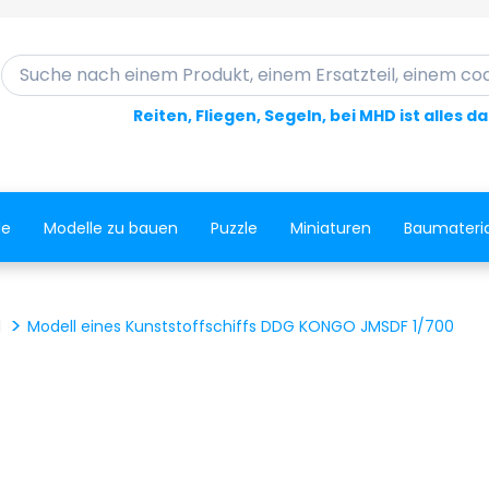
Suche nach einem Produkt, einem Ersatzteil, einem code..
Reiten, Fliegen, Segeln, bei MHD ist alles d
le
Modelle zu bauen
Puzzle
Miniaturen
Baumateria
l
Modell eines Kunststoffschiffs DDG KONGO JMSDF 1/700