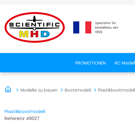
Spezialist für
Modellbau seit
1955
PROMOTIONEN
RC Model
Modelle zu bauen
Bootsmodell
Plastikbootmodel
Plastikbootmodell
Referenz
49027