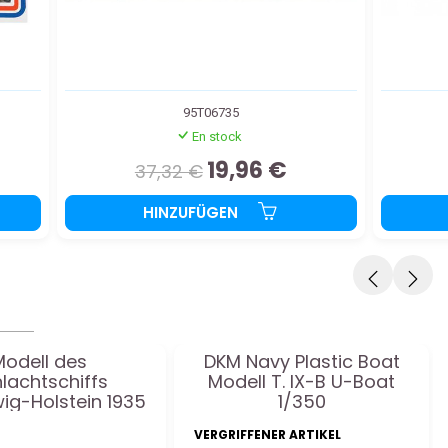
95T06735
En stock
19,96 €
37,32 €
HINZUFÜGEN
Modell des
DKM Navy Plastic Boat
lachtschiffs
Modell T. IX-B U-Boat
ig-Holstein 1935
1/350
aßstab 1/350
VERGRIFFENER ARTIKEL