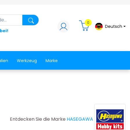
.
Suche nach einem Produkt, einem Ersat
0
Deutsch
abei!
lien
Werkzeug
Marke
Entdecken Sie die Marke
HASEGAWA