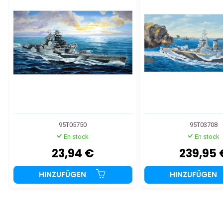
95T05750
95T03708
En stock
En stock
23,94 €
239,95 
HINZUFÜGEN
HINZUFÜGEN