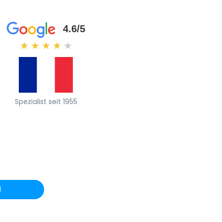
4.6/5
★
★
★
★
★
Spezialist seit 1955
l