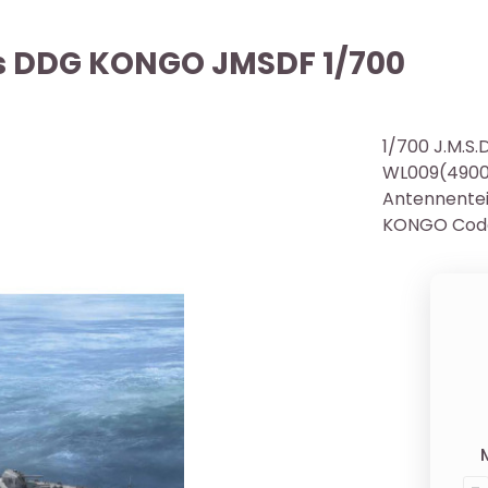
ffs DDG KONGO JMSDF 1/700
1/700 J.M.S
WL009(49009
Antennentei
KONGO Code