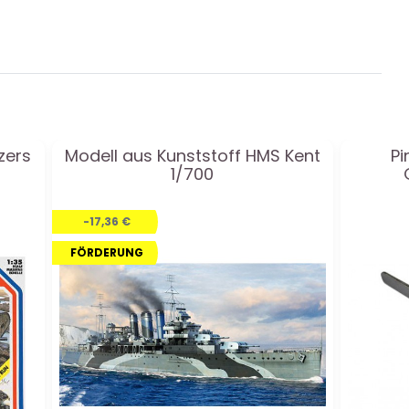
zers
Modell aus Kunststoff HMS Kent
Pi
5
1/700
-17,36 €
FÖRDERUNG