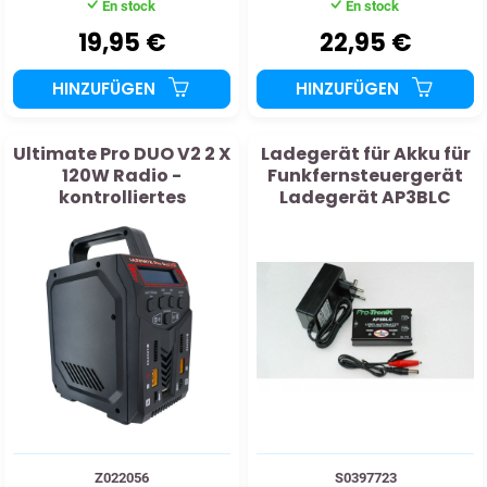
En stock
En stock
19,95 €
22,95 €
HINZUFÜGEN
HINZUFÜGEN
Ultimate Pro DUO V2 2 X
Ladegerät für Akku für
120W Radio -
Funkfernsteuergerät
kontrolliertes
Ladegerät AP3BLC
Batterieladegerät
2S/3S + Balancer
Z022056
S0397723