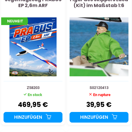
EP 2,6m ARF
(Kit) im Maßstab 1:6
NEUHEIT
Z58203
S02120413
En stock
En rupture
469,95 €
39,95 €
HINZUFÜGEN
HINZUFÜGEN