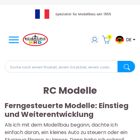
Spezialist für Modellbau seit 1955
0
DE
Suche nach einem Produkt, einem Ersatzteil, einem code
Suche na
RC Modelle
Ferngesteuerte Modelle: Einstieg
und Weiterentwicklung
Als ich mit dem Modellbau begann, dachte ich
einfach daran, ein kleines Auto zu steuern oder ein
Flugzeug fliegen zu lassen. Dann habe ich schnell