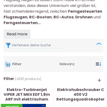
verstanden, dass dieses Universum viel größer ist,
fast schwindelerregend, zwischen
Ferngesteuerten
Flugzeugen
,
RC-Booten
,
RC-Autos
,
Drohnen
und
Ferngesteuerten...
Read more
Verfeinere deine Suche
Filter
Filter
(4561 products)
Elektro-Turbinenjet
Elektrohubschrauber C
VIPER JET MKII EDF 1,8m
400 V2
ARF mit elektrischem
Rettungsquadrokopter
Einziehfahrwerk
NEUHEIT