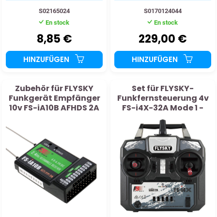
S02165024
S0170124044
En stock
En stock
8,85 €
229,00 €
HINZUFÜGEN
HINZUFÜGEN
Zubehör für FLYSKY
Set für FLYSKY-
Funkgerät Empfänger
Funkfernsteuerung 4v
10v FS-iA10B AFHDS 2A
FS-i4X-32A Mode 1 -
2,4Ghz
2,4ghz