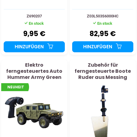
Z690207
Z03L503S6000HC
En stock
En stock
9,95 €
82,95 €
HINZUFÜGEN
HINZUFÜGEN
Elektro
Zubehör für
ferngesteuertes Auto
ferngesteuerte Boote
Hummer Army Green
Ruder aus Messing
RC 1:16 RTR mit
53x36 mm
NEUHEIT
Beleuchtung