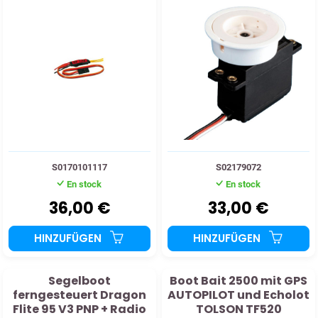
S0170101117
S02179072
En stock
En stock
36,00 €
33,00 €
HINZUFÜGEN
HINZUFÜGEN
Segelboot
Boot Bait 2500 mit GPS
ferngesteuert Dragon
AUTOPILOT und Echolot
Flite 95 V3 PNP + Radio
TOLSON TF520