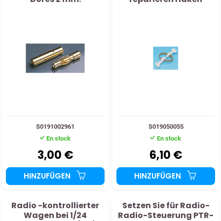
S0191002961
S019050055
En stock
En stock
3,00 €
6,10 €
HINZUFÜGEN
HINZUFÜGEN
Radio -kontrollierter
Setzen Sie für Radio-
Wagen bei 1/24
Radio-Steuerung PTR-