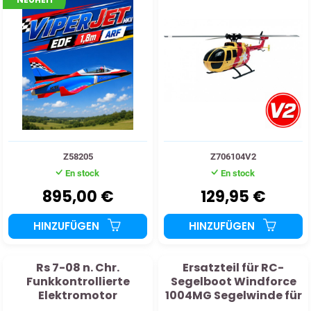
Z58205
Z706104V2
En stock
En stock
895,00 €
129,95 €
HINZUFÜGEN
HINZUFÜGEN
Rs 7-08 n. Chr.
Ersatzteil für RC-
Funkkontrollierte
Segelboot Windforce
Elektromotor
1004MG Segelwinde für
Großsegel