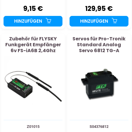
9,15 €
129,95 €
HINZUFÜGEN
HINZUFÜGEN
Zubehör für FLYSKY
Servos für Pro-Tronik
Funkgerät Empfänger
Standard Analog
6v FS-iA6B 2,4Ghz
Servo 6812 TG-A
Fernsteuerung
Z01015
S04376812