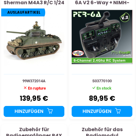
Sherman M4A3 R/C 1/24
6A V2 6-Way + NIMH-
Akku
AUSLAUFARTIKEL
99W372014A
S03770100
En rupture
En stock
139,95 €
89,95 €
HINZUFÜGEN
HINZUFÜGEN
Zubehör für
Zubehör für das
Radioempfänger R4X
Radiomodul