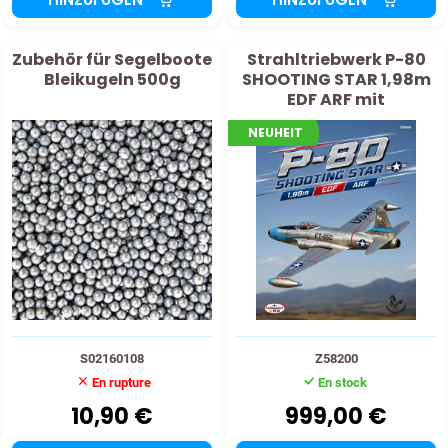
Zubehör für Segelboote
Strahltriebwerk P-80
Bleikugeln 500g
SHOOTING STAR 1,98m
EDF ARF mit
elektrischem
NEUHEIT
Einziehfahrwerk
S02160108
Z58200
En rupture
En stock
10,90 €
999,00 €