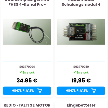
FHSS 4-Kanal Pro-
Schulungsmodul 4
Tronik
Kanäle
S03770204
S03770250
En stock
En stock
34,95 €
19,95 €
HINZUFÜGEN
HINZUFÜGEN
REDIO -FALTIGE MOTOR
Eingebetteter