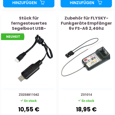
HINZUFÜGEN
HINZUFÜGEN
Stück für
Zubehör für FLYSKY-
ferngesteuertes
Funkgeräte Empfänger
Segelboot USB-
6v FS-A6 2,4Ghz
Balancer-Ladegerät
NEUHEIT
6,4V 1A
Z02S8811042
Z01014
En stock
En stock
10,55 €
18,95 €