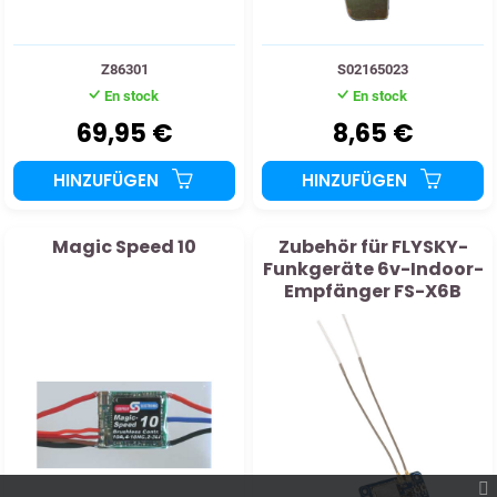
Z86301
S02165023
En stock
En stock
69,95 €
8,65 €
HINZUFÜGEN
HINZUFÜGEN
Magic Speed ​​10
Zubehör für FLYSKY-
Funkgeräte 6v-Indoor-
Empfänger FS-X6B
2,4Ghz