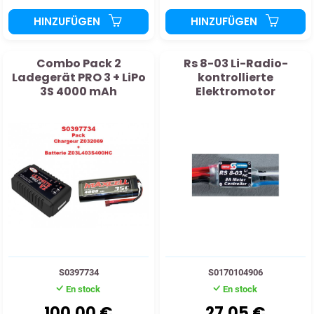
HINZUFÜGEN
HINZUFÜGEN
Combo Pack 2
Rs 8-03 Li-Radio-
Ladegerät PRO 3 + LiPo
kontrollierte
3S 4000 mAh
Elektromotor
S0397734
S0170104906
En stock
En stock
100,00 €
27,05 €