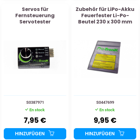
Servos für
Zubehör für LiPo-Akku
Fernsteuerung
Feuerfester Li-Po-
Servotester
Beutel 230 x 300 mm
S0387971
S0447699
En stock
En stock
7,95 €
9,95 €
HINZUFÜGEN
HINZUFÜGEN