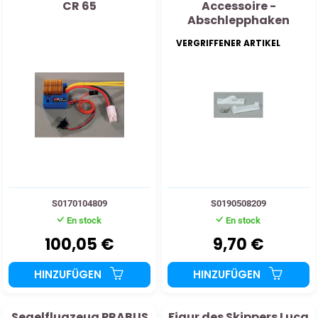
CR 65
Accessoire -
Abschlepphaken
VERGRIFFENER ARTIKEL
S0170104809
S0190508209
En stock
En stock
100,05 €
9,70 €
HINZUFÜGEN
HINZUFÜGEN
Segelflugzeug PRABUS
Figur des Skippers Luca