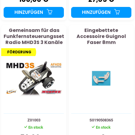
HINZUFÜGEN
HINZUFÜGEN
Gemeinsam für das
Eingebettete
Funkfernsteuerungsset
Accessoire Guignol
Radio MHD3S 3 Kanäle
Faser 8mm
2,4 GHz
FÖRDERUNG
Z01003
S0190508365
En stock
En stock