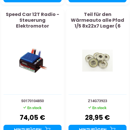
Speed ​​Car 12T Radio -
Teil für den
Steuerung
Wärmeauto alle Pfad
Elektromotor
1/5 8x22x7 Lager (6
Stcs)
S0170104850
Z14G73923
En stock
En stock
74,05 €
28,95 €
HINZUFÜGEN
HINZUFÜGEN