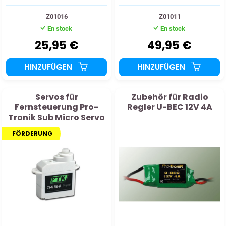
Z01016
Z01011
En stock
En stock
25,95 €
49,95 €
HINZUFÜGEN
HINZUFÜGEN
Servos für
Zubehör für Radio
Fernsteuerung Pro-
Regler U-BEC 12V 4A
Tronik Sub Micro Servo
Digital 7341 NG-D
FÖRDERUNG