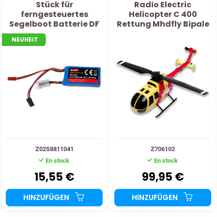
Stück für
Radio Electric
ferngesteuertes
Helicopter C 400
Segelboot Batterie DF
Rettung Mhdfly Bipale
Racing 6,6V 850mAh
NEUHEIT
25C LiFePo4
Z02S8811041
Z706102
En stock
En stock
15,55 €
99,95 €
HINZUFÜGEN
HINZUFÜGEN