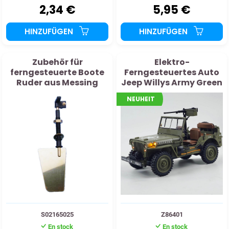
2,34 €
5,95 €
HINZUFÜGEN
HINZUFÜGEN
Zubehör für
Elektro-
ferngesteuerte Boote
Ferngesteuertes Auto
Ruder aus Messing
Jeep Willys Army Green
67x45 mm
RC 1:14 RTR mit
NEUHEIT
Getriebekasten
S02165025
Z86401
En stock
En stock