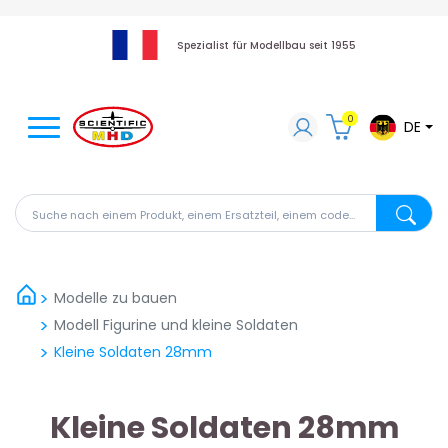
Spezialist für Modellbau seit 1955
0
DE
Suche nach einem Produkt, einem Ersatzteil, einem code
Suche na
Modelle zu bauen
Modell Figurine und kleine Soldaten
Kleine Soldaten 28mm
Kleine Soldaten 28mm