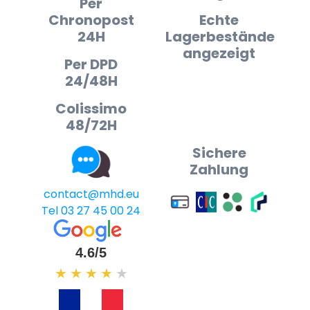
Per
Chronopost
Echte
24H
Lagerbestände
angezeigt
Per DPD
24/48H
Colissimo
48/72H
Sichere
Zahlung
contact@mhd.eu
Tel 03 27 45 00 24
4.6/5
★
★
★
★
★