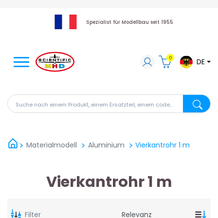
Spezialist für Modellbau seit 1955
0
DE
Suche nach einem Produkt, einem Ersatzteil, einem code
Suche na
Materialmodell
Aluminium
Vierkantrohr 1 m
Vierkantrohr 1 m
Filter