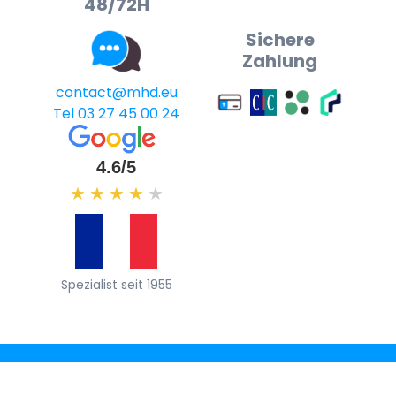
48/72H
Sichere
Zahlung
contact@mhd.eu
Tel 03 27 45 00 24
4.6/5
★
★
★
★
★
Spezialist seit 1955