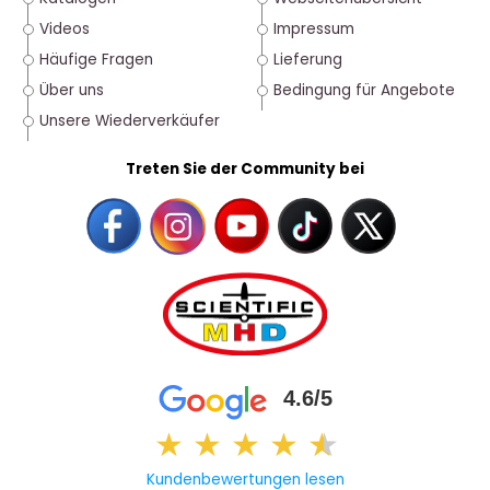
Videos
Impressum
Häufige Fragen
Lieferung
Über uns
Bedingung für Angebote
Unsere Wiederverkäufer
Treten Sie der Community bei
4.6/5
★
★
★
★
★
★
Kundenbewertungen lesen