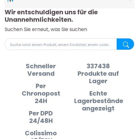
Wir entschuldigen uns für die
Unannehmlichkeiten.
Suchen Sie erneut, was Sie suchen
Suche nach einem Produkt, einem Ersatzteil, einem code
Suche na
Schneller
337438
Versand
Produkte auf
Lager
Per
Chronopost
Echte
24H
Lagerbestände
angezeigt
Per DPD
24/48H
Colissimo