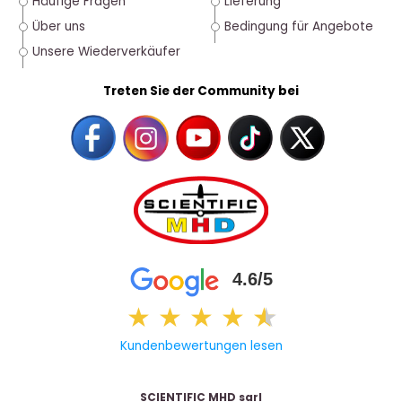
Häufige Fragen
Lieferung
Über uns
Bedingung für Angebote
Unsere Wiederverkäufer
Treten Sie der Community bei
4.6/5
★
★
★
★
★
★
Kundenbewertungen lesen
SCIENTIFIC MHD sarl