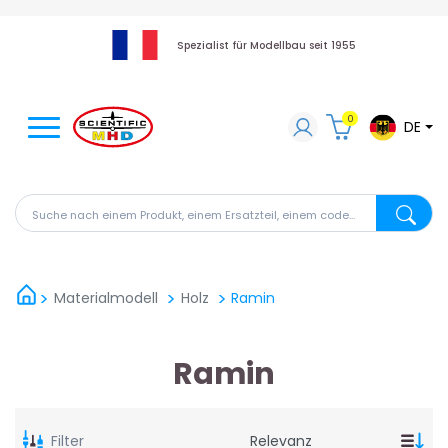
Spezialist für Modellbau seit 1955
0
DE
Suche nach einem Produkt, einem Ersatzteil, einem code
Suche na
Materialmodell
Holz
Ramin
Ramin
Filter