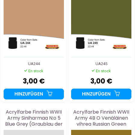
UA244
UA245
En stock
En stock
3,00 €
3,00 €
HINZUFÜGEN
HINZUFÜGEN
Acrylfarbe Finnish WWII
Acrylfarbe Finnish WWII
Army Siniharmaa N:o 5
Army 4B O Venäläinen
Blue Grey (Graublau der
vihrea Russian Green
finnischen Armee) 22ml
(Russisches Armeegrün)