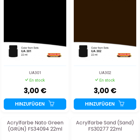
UA301
UA302
En stock
En stock
3,00 €
3,00 €
HINZUFÜGEN
HINZUFÜGEN
Acrylfarbe Nato Green
Acrylfarbe Sand (Sand)
(GRÜN) FS34094 22ml
FS30277 22ml