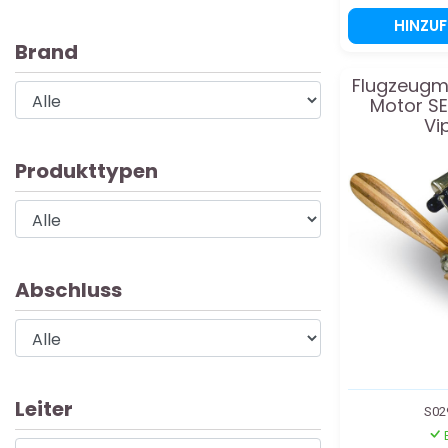
HINZU
Brand
Flugzeugmo
Motor SE
Vip
Produkttypen
Abschluss
Leiter
S02