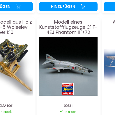
FÜGEN
HINZUFÜGEN
dell aus Holz
Modell eines
A
-5 Wolseley
Kunststoffflugzeugs C1 F-
er 1:16
4EJ Phantom II 1/72
9MA1061
00331
En stock
En stock