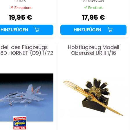
00435
S143WVC09
En rupture
En stock
19,95 €
17,95 €
HINZUFÜGEN
HINZUFÜGEN
dell des Flugzeugs
Holzflugzeug Modell
18D HORNET (D9) 1/72
Oberusel URIII 1/16