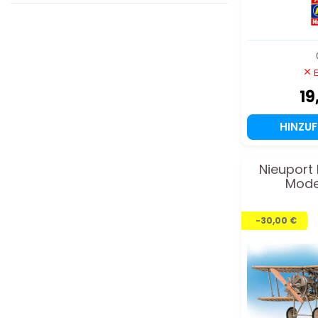
E
19
HINZU
Nieuport
Model
-30,00 €