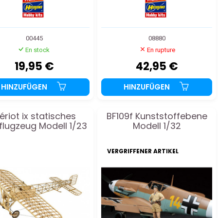
00445
08880
En stock
En rupture
19,95 €
42,95 €
HINZUFÜGEN
HINZUFÜGEN
lériot ix statisches
BF109f Kunststoffebene
flugzeug Modell 1/23
Modell 1/32
VERGRIFFENER ARTIKEL