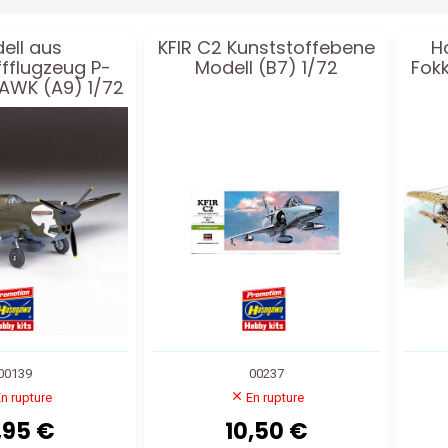
ell aus
KFIR C2 Kunststoffebene
H
ffflugzeug P-
Modell (B7) 1/72
Fokk
WK (A9) 1/72
00139
00237
n rupture
En rupture
,95 €
10,50 €