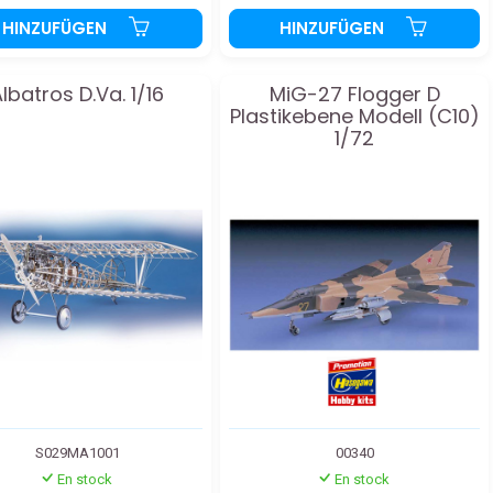
HINZUFÜGEN
HINZUFÜGEN
lbatros D.Va. 1/16
MiG-27 Flogger D
Plastikebene Modell (C10)
1/72
S029MA1001
00340
En stock
En stock