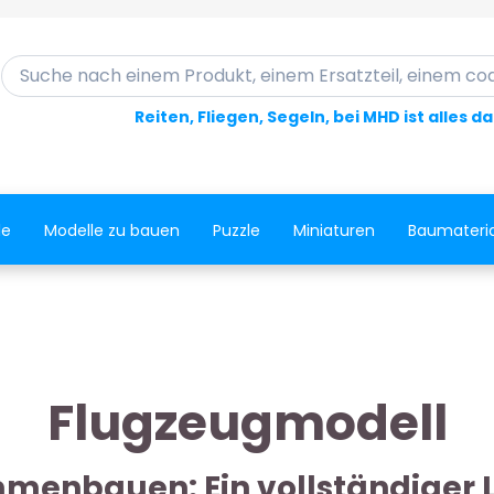
Suche nach einem Produkt, einem Ersatzteil, einem code..
Reiten, Fliegen, Segeln, bei MHD ist alles d
le
Modelle zu bauen
Puzzle
Miniaturen
Baumateria
Flugzeugmodell
enbauen: Ein vollständiger L