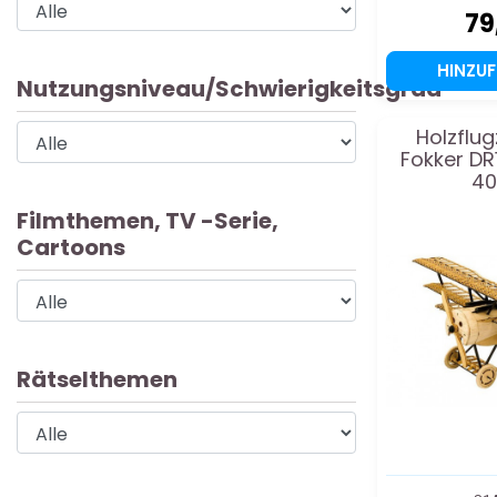
79
HINZU
Nutzungsniveau/Schwierigkeitsgrad
Holzflu
Fokker DR1
4
Filmthemen, TV -Serie,
Cartoons
Rätselthemen