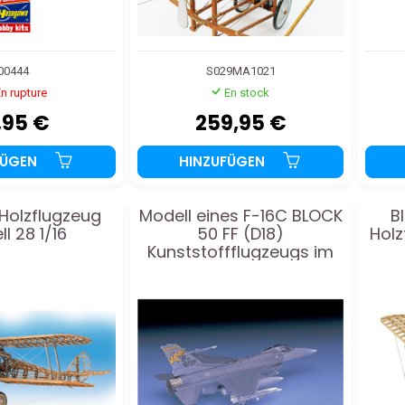
00444
S029MA1021
n rupture
En stock
,95 €
259,95 €
FÜGEN
HINZUFÜGEN
 Holzflugzeug
Modell eines F-16C BLOCK
B
l 28 1/16
50 FF (D18)
Holz
Kunststoffflugzeugs im
Maßstab 1/72