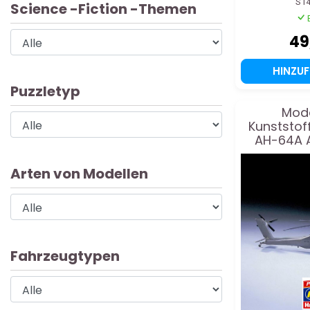
S1
Science -Fiction -Themen
49
HINZU
Puzzletyp
Mode
Kunststof
AH-64A 
Arten von Modellen
Fahrzeugtypen