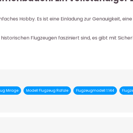
infaches Hobby. Es ist eine Einladung zur Genauigkeit, ei
torischen Flugzeugen fasziniert sind, es gibt mit Sicherhe
eug Mirage
Modell Flugzeug Rafale
Flugzeugmodell 1:144
Flugz