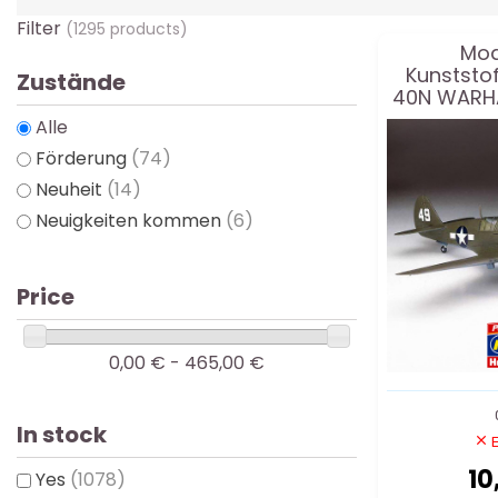
Filter
(1295 products)
Mod
Kunststo
Zustände
40N WARHA
Alle
Förderung
(74)
Neuheit
(14)
Neuigkeiten kommen
(6)
Price
0,00 € - 465,00 €
In stock
E
10
Yes
(1078)