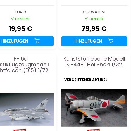
00439
S029MA1051
En stock
En stock
19,95 €
79,95 €
HINZUFÜGEN
HINZUFÜGEN
F-16d
Kunststoffebene Modell
astikflugzeugmodell
Ki-44-II Hei Shoki 1/32
ghtfalcon (D15) 1/72
VERGRIFFENER ARTIKEL