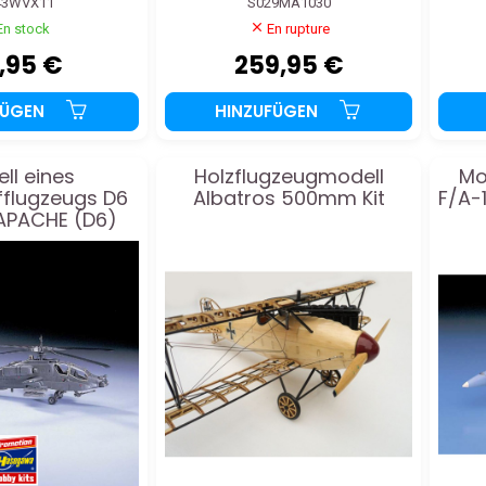
43WVX11
S029MA1030
En stock
En rupture
,95 €
259,95 €
FÜGEN
HINZUFÜGEN
ll eines
Holzflugzeugmodell
Mo
fflugzeugs D6
Albatros 500mm Kit
F/A-
APACHE (D6)
1/72