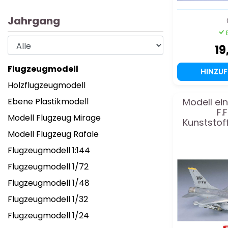
Jahrgang
19
Flugzeugmodell
HINZU
Holzflugzeugmodell
Modell ei
Ebene Plastikmodell
F.
Modell Flugzeug Mirage
Kunststof
Maßs
Modell Flugzeug Rafale
Flugzeugmodell 1:144
Flugzeugmodell 1/72
Flugzeugmodell 1/48
Flugzeugmodell 1/32
Flugzeugmodell 1/24