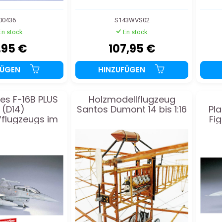
00436
S143WVS02
En stock
En stock
,95 €
107,95 €
FÜGEN
HINZUFÜGEN
nes F-16B PLUS
Holzmodellflugzeug
F (D14)
Santos Dumont 14 bis 1:16
Pl
fflugzeugs im
Fi
tab 1/72