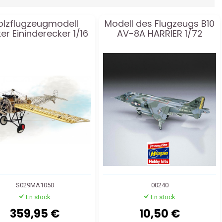
olzflugzeugmodell
Modell des Flugzeugs B10
er Eininderecker 1/16
AV-8A HARRIER 1/72
S029MA1050
00240
En stock
En stock
359,95 €
10,50 €