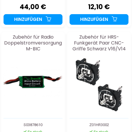
44,00 €
12,10 €
HINZUFÜGEN
HINZUFÜGEN
Zubehör für Radio
Zubehör für HRS-
Doppelstromversorgung
Funkgerät Paar CNC-
M-BIC
Griffe Schwarz V16/V14
S03878610
Z01HR3002
En stock
En stock