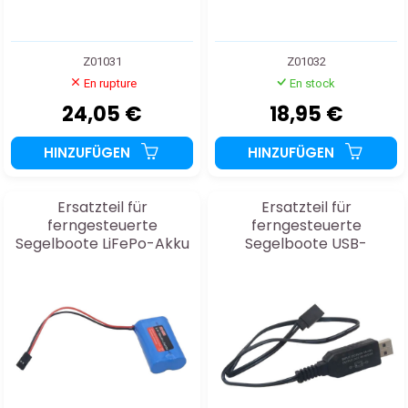
Z01031
Z01032
En rupture
En stock
24,05 €
18,95 €
HINZUFÜGEN
HINZUFÜGEN
Ersatzteil für
Ersatzteil für
ferngesteuerte
ferngesteuerte
Segelboote LiFePo-Akku
Segelboote USB-
6,4V 700mAh für DF65
Ladegerät für LiFePo-
und DF95
Akku für DF65 und DF95