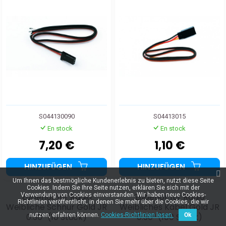
S044130090
S04413015
En stock
En stock
7,20 €
1,10 €
HINZUFÜGEN
HINZUFÜGEN
Um Ihnen das bestmögliche Kundenerlebnis zu bieten, nutzt diese Seite
Cookies. Indem Sie Ihre Seite nutzen, erklären Sie sich mit der
Zubehör für Radio
Zubehör für Radio
Verwendung von Cookies einverstanden. Wir haben neue Cookies-
Richtlinien veröffentlicht, in denen Sie mehr über die Cookies, die wir
Weibliche Schnur Gold JR
Weibliches Kabel Gold JR
0.30² (10 Stück)
0.30² (100 Stück)
nutzen, erfahren können.
Cookies-Richtlinien lesen.
Ok