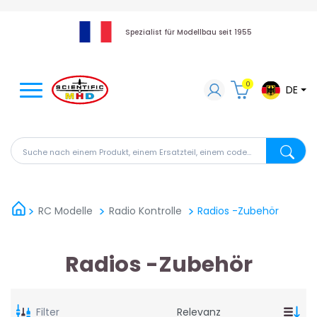
Spezialist für Modellbau seit 1955
0
DE
Suche nach einem Produkt, einem Ersatzteil, einem code
Suche na
RC Modelle
Radio Kontrolle
Radios -Zubehör
Radios -Zubehör
Filter