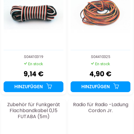
S04410319
S04410325
En stock
En stock
9,14 €
4,90 €
HINZUFÜGEN
HINZUFÜGEN
Zubehör für Funkgerät
Radio für Radio -Ladung
Flachbandkabel 0,15
Cordon Jr.
FUTABA (5m)