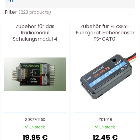
Filter
(223 products)
Zubehör für das
Zubehör für FLYSKY-
Radiomodul
Funkgerät Höhensensor
Schulungsmodul 4
FS-CAT01
Kanäle
S03770250
Z01018
En stock
En stock
19,95 €
12,45 €