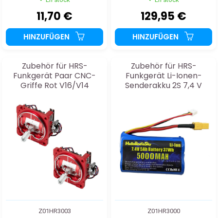
11,70 €
129,95 €
HINZUFÜGEN
HINZUFÜGEN
Zubehör für HRS-
Zubehör für HRS-
Funkgerät Paar CNC-
Funkgerät Li-Ionen-
Griffe Rot V16/V14
Senderakku 2S 7,4 V
5000 mAh
Z01HR3003
Z01HR3000