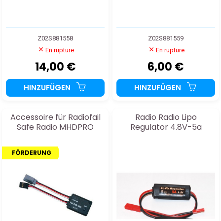
Z02S881558
Z02S881559
En rupture
En rupture
14,00 €
6,00 €
HINZUFÜGEN
HINZUFÜGEN
Accessoire für Radiofail
Radio Radio Lipo
Safe Radio MHDPRO
Regulator 4.8V-5a
FÖRDERUNG