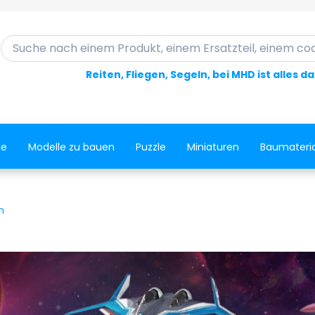
Suche nach einem Produkt, einem Ersatzteil, einem code..
Reiten, Fliegen, Segeln, bei MHD ist alles d
le
Modelle zu bauen
Puzzle
Miniaturen
Baumateria
n