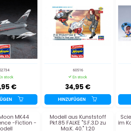
74 1:72
52734
60516
En stock
En stock
,95 €
34,95 €
FÜGEN
HINZUFÜGEN
 Moon MK44
Modell aus Kunststoff
Sci
ence -Fiction -
Pkf.85 FALKE "S.F.3.D zu
im K
odell
Ma.K. 40." 1:20