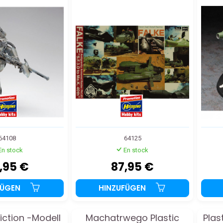
64108
64125
En stock
En stock
,95 €
87,95 €
FÜGEN
HINZUFÜGEN
iction -Modell
Machatrwego Plastic
Plas