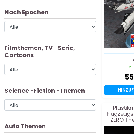
Nach Epochen
Filmthemen, TV -Serie,
Cartoons
55
Science -Fiction -Themen
HINZU
Plastik
Flugzeug
ZERO The
Auto Themen
EUROFIGH
single 