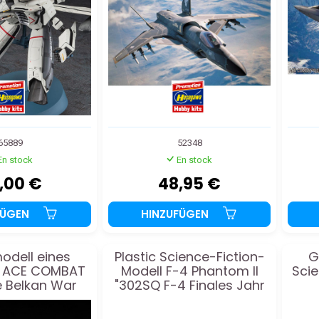
65889
52348
En stock
En stock
,00 €
48,95 €
FÜGEN
HINZUFÜGEN
modell eines
Plastic Science-Fiction-
G
s ACE COMBAT
Modell F-4 Phantom II
Scie
 Belkan War
"302SQ F-4 Finales Jahr
TER TYPHOON
2019"
seater "ROT"