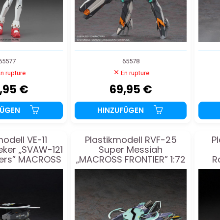
65577
65578
n rupture
En rupture
,95 €
69,95 €
FÜGEN
HINZUFÜGEN
modell VE-11
Plastikmodell RVF-25
P
ker „SVAW-121
Super Messiah
kers” MACROSS
„MACROSS FRONTIER” 1:72
R
 1:72