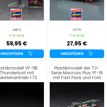
64815
65770
En stock
En stock
59,95 €
27,95 €
HINZUFÜGEN
HINZUFÜGEN
lastikmodell VF-11B
Plastikmodell der TV-
Thunderbolt mit
Serie Macross Plus YF-19
aketenantrieb 1:72
mit Fast Pack und Fold
Booster 1:72