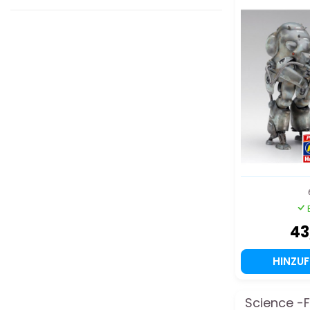
43
HINZU
Science -F