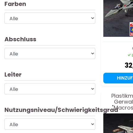
Farben
Abschluss
32
Leiter
HINZU
Plastik
Gerwal
"Macros
Nutzungsniveau/Schwierigkeitsgrad