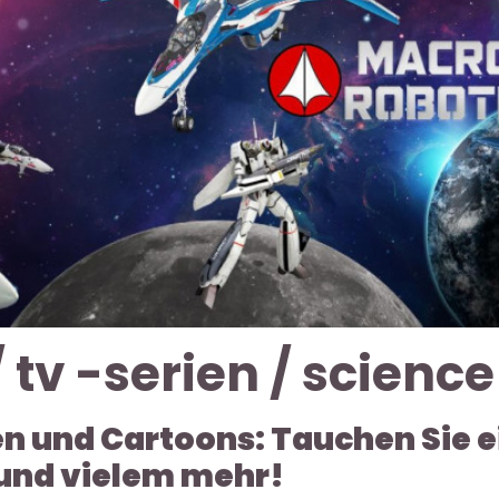
 tv -serien / science
n und Cartoons: Tauchen Sie ei
 und vielem mehr!