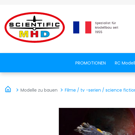
Spezialist für
Modellbau seit
1955
PROMOTIONEN
RC Model
Modelle zu bauen
Filme / tv -serien / science fictio