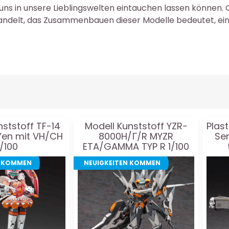
uns in unsere Lieblingswelten eintauchen lassen können. 
delt, das Zusammenbauen dieser Modelle bedeutet, ein St
nststoff TF-14
Modell Kunststoff YZR-
Plas
Yen mit VH/CH
8000H/Γ/R MYZR
Ser
1/100
ETA/GAMMA TYP R 1/100
enh
N KOMMEN
NEUIGKEITEN KOMMEN