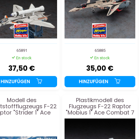
65891
65885
En stock
En stock
37,50 €
35,00 €
HINZUFÜGEN
HINZUFÜGEN
Modell des
Plastikmodell des
tstoffflugzeugs F-22
Flugzeugs F-22 Raptor
ptor "Strider 1" Ace
"Mobius 1" Ace Combat 7
mbat 7 SP558 1:48
SP571 1:48