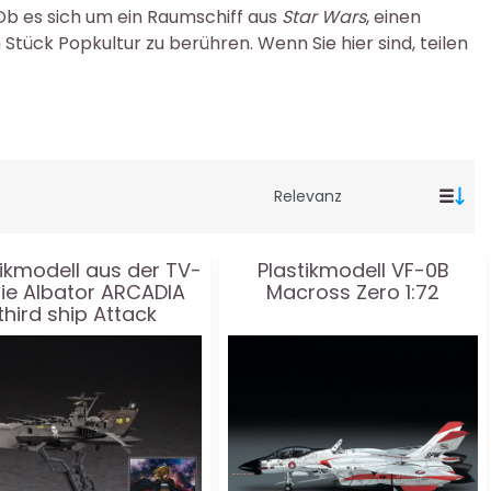
Ob es sich um ein Raumschiff aus
Star Wars
, einen
ück Popkultur zu berühren. Wenn Sie hier sind, teilen
tikmodell aus der TV-
Plastikmodell VF-0B
ie Albator ARCADIA
Macross Zero 1:72
third ship Attack
anced type + Acryl
1:1500