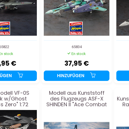
65822
65834
En stock
En stock
,95 €
37,95 €
FÜGEN
HINZUFÜGEN
modell VF-0S
Modell aus Kunststoff
k w/Ghost
des Flugzeugs ASF-X
Kuns
s Zero" 1:72
SHINDEN II "Ace Combat
Ra
7" SP548 1:72
Co