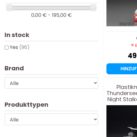
0,00 € - 195,00 €
In stock
E
Yes
(96)
49
Brand
HINZU
Plastik
Thundersee
Night Stal
Produkttypen
7