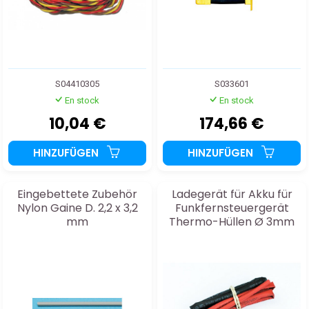
S04410305
S033601
En stock
En stock
10,04 €
174,66 €
HINZUFÜGEN
HINZUFÜGEN
Eingebettete Zubehör
Ladegerät für Akku für
Nylon Gaine D. 2,2 x 3,2
Funkfernsteuergerät
mm
Thermo-Hüllen Ø 3mm
Rot+Schwarz 2x50cm