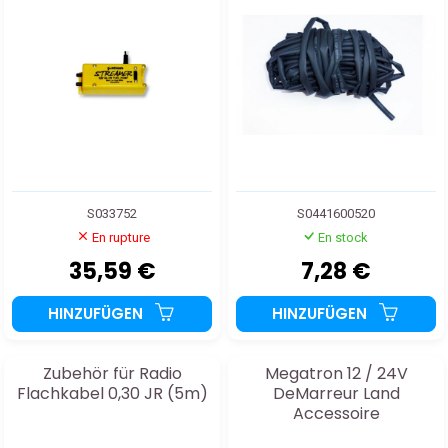
S033752
S0441600520
En rupture
En stock
35,59 €
7,28 €
HINZUFÜGEN
HINZUFÜGEN
Zubehör für Radio
Megatron 12 / 24V
Flachkabel 0,30 JR (5m)
DeMarreur Land
Accessoire