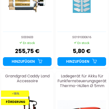
S033603
S0191000616
En stock
En stock
255,75 €
5,80 €
HINZUFÜGEN
HINZUFÜGEN
Grandgrad Caddy Land
Ladegerät für Akku für
Accessoire
Funkfernsteuerungsgerät
Thermo-Hüllen Ø 5mm
Rot+Schwarz 2x50cm
-15%
FÖRDERUNG