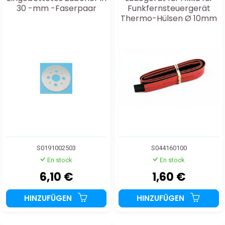
30 -mm -Faserpaar
Funkfernsteuergerät
Thermo-Hülsen Ø 10mm
Rot+Schwarz 2x50cm
S0191002503
S044160100
En stock
En stock
6,10 €
1,60 €
HINZUFÜGEN
HINZUFÜGEN