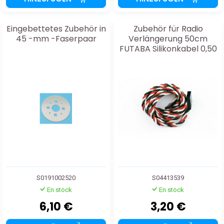
Eingebettetes Zubehör in
Zubehör für Radio
45 -mm -Faserpaar
Verlängerung 50cm
FUTABA Silikonkabel 0,50
S0191002520
S04413539
En stock
En stock
6,10 €
3,20 €