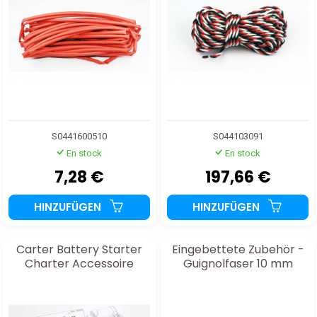
S0441600510
S044103091
En stock
En stock
7,28 €
197,66 €
HINZUFÜGEN
HINZUFÜGEN
Carter Battery Starter
Eingebettete Zubehör -
Charter Accessoire
Guignolfaser 10 mm