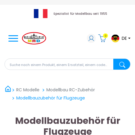
Spezialist für Modellbau seit 1955
0
DE
Suche nach einem Produkt, einem Ersatzteil, einem code
Suche na
RC Modelle
Modellbau RC-Zubehör
Modellbauzubehör für Flugzeuge
Modellbauzubehör für
Flugzeuge