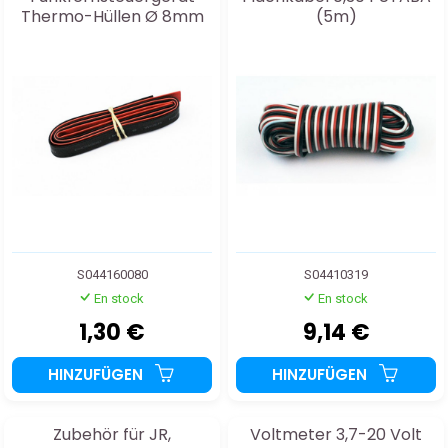
Thermo-Hüllen Ø 8mm
(5m)
Rot+Schwarz 2x50cm
S044160080
S04410319
En stock
En stock
1,30 €
9,14 €
HINZUFÜGEN
HINZUFÜGEN
Zubehör für JR,
Voltmeter 3,7-20 Volt