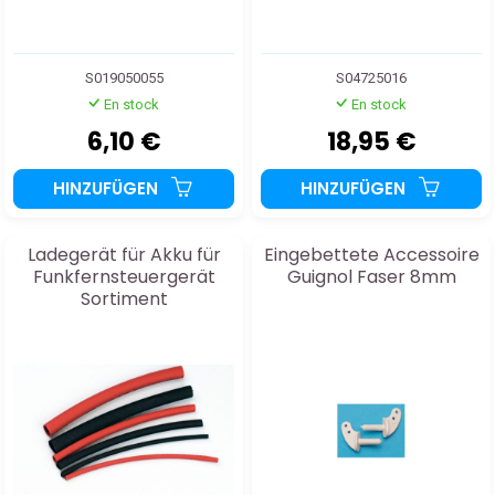
S019050055
S04725016
En stock
En stock
6,10 €
18,95 €
HINZUFÜGEN
HINZUFÜGEN
Ladegerät für Akku für
Eingebettete Accessoire
Funkfernsteuergerät
Guignol Faser 8mm
Sortiment
Schrumpfschläuche
Thermo 1,5, 3 und 5mm