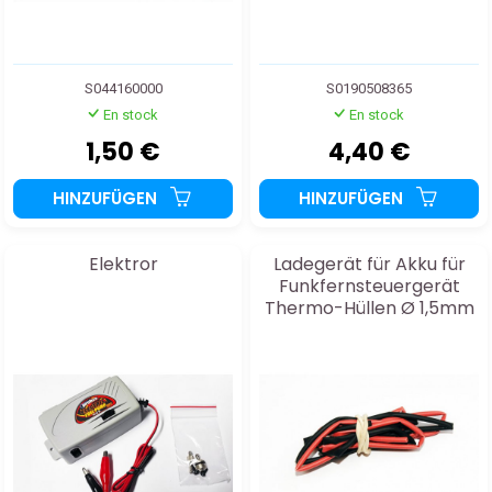
S044160000
S0190508365
En stock
En stock
1,50 €
4,40 €
HINZUFÜGEN
HINZUFÜGEN
Elektror
Ladegerät für Akku für
Funkfernsteuergerät
Thermo-Hüllen Ø 1,5mm
Rot+Schwarz 2x50cm