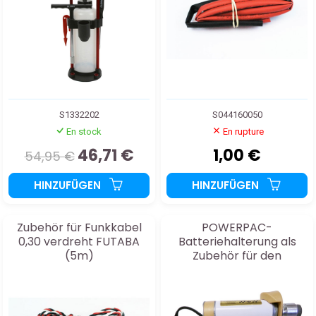
S1332202
S044160050
En stock
En rupture
46,71 €
1,00 €
54,95 €
HINZUFÜGEN
HINZUFÜGEN
Zubehör für Funkkabel
POWERPAC-
0,30 verdreht FUTABA
Batteriehalterung als
(5m)
Zubehör für den
Außeneinsatz