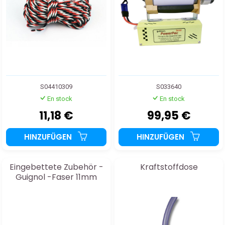
S04410309
S033640
En stock
En stock
11,18 €
99,95 €
HINZUFÜGEN
HINZUFÜGEN
Eingebettete Zubehör -
Kraftstoffdose
Guignol -Faser 11mm