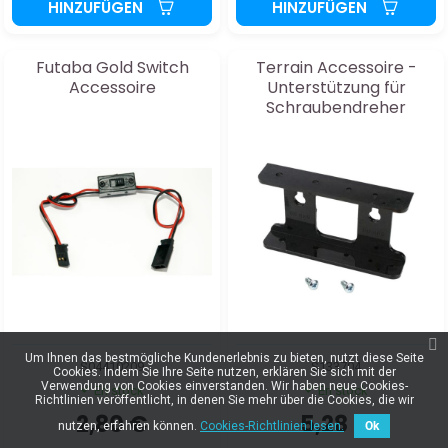
HINZUFÜGEN
HINZUFÜGEN
Futaba Gold Switch
Terrain Accessoire -
Accessoire
Unterstützung für
Schraubendreher
Um Ihnen das bestmögliche Kundenerlebnis zu bieten, nutzt diese Seite
S04410209
S133704
Cookies. Indem Sie Ihre Seite nutzen, erklären Sie sich mit der
Verwendung von Cookies einverstanden. Wir haben neue Cookies-
En stock
En stock
Richtlinien veröffentlicht, in denen Sie mehr über die Cookies, die wir
2,80 €
5,28 €
nutzen, erfahren können.
Cookies-Richtlinien lesen.
Ok