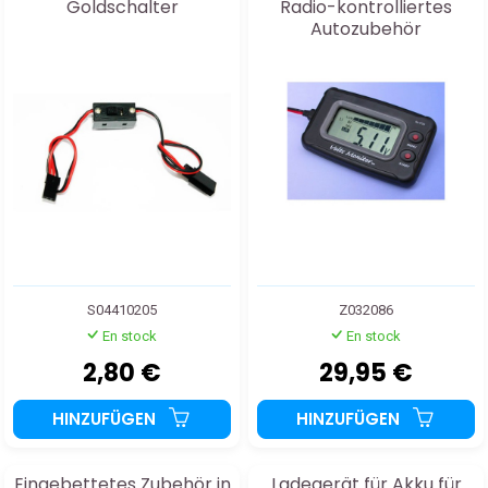
Goldschalter
Radio-kontrolliertes
Autozubehör
S04410205
Z032086
En stock
En stock
2,80 €
29,95 €
HINZUFÜGEN
HINZUFÜGEN
Eingebettetes Zubehör in
Ladegerät für Akku für