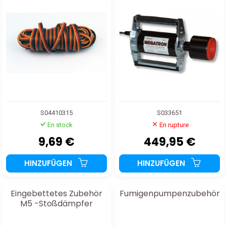
S04410315
S033651
En stock
En rupture
9,69 €
449,95 €
HINZUFÜGEN
HINZUFÜGEN
Eingebettetes Zubehör
Fumigenpumpenzubehör
M5 -Stoßdämpfer