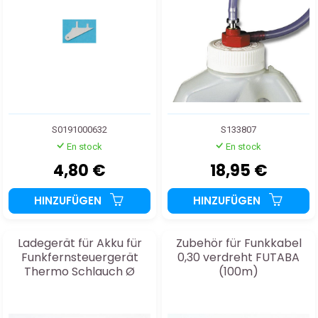
S0191000632
S133807
En stock
En stock
4,80 €
18,95 €
HINZUFÜGEN
HINZUFÜGEN
Ladegerät für Akku für
Zubehör für Funkkabel
Funkfernsteuergerät
0,30 verdreht FUTABA
Thermo Schlauch Ø
(100m)
5mm Rot 10m