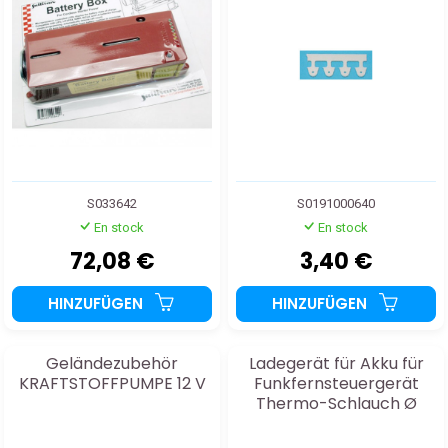
S033642
S0191000640
En stock
En stock
72,08 €
3,40 €
HINZUFÜGEN
HINZUFÜGEN
Geländezubehör
Ladegerät für Akku für
KRAFTSTOFFPUMPE 12 V
Funkfernsteuergerät
Thermo-Schlauch Ø
5mm Schwarz 10m