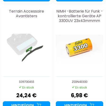
Terrain Accessoire
NIMH -Batterie für Funk -
Avantisters
kontrollierte Geräte AP
3300UV 23x43mmmm
S09700455
Z03N43300
En stock
En stock
24,24 €
6,98 €
HINZUFÜGEN
HINZUFÜGEN