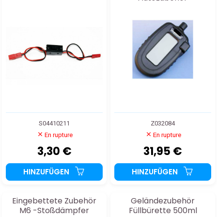
S04410211
Z032084
En rupture
En rupture
3,30 €
31,95 €
HINZUFÜGEN
HINZUFÜGEN
Eingebettete Zubehör
Geländezubehör
M6 -Stoßdämpfer
Füllbürette 500ml