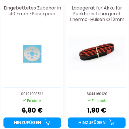
Eingebettetes Zubehör in
Ladegerät für Akku für
40 -mm -Faserpaar
Funkfernsteuergerät
Thermo-Hülsen Ø 12mm
Rot+Schwarz 2x50cm
S0191002511
S044160120
En stock
En stock
6,80 €
1,90 €
HINZUFÜGEN
HINZUFÜGEN