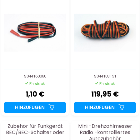
Rot+Schwarz 2x50cm
S044160060
S044103151
En stock
En stock
1,10 €
119,95 €
HINZUFÜGEN
HINZUFÜGEN
Zubehör für Funkgerät
Mini -Drehzahlmesser
BEC/BEC-Schalter oder
Radio -kontrolliertes
Autozubehör