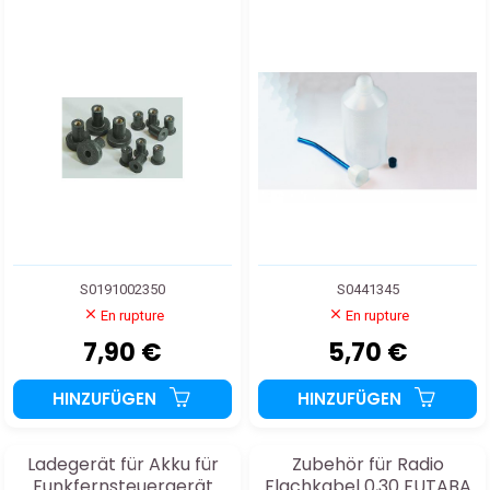
S0191002350
S0441345
En rupture
En rupture
7,90 €
5,70 €
HINZUFÜGEN
HINZUFÜGEN
Ladegerät für Akku für
Zubehör für Radio
Funkfernsteuergerät
Flachkabel 0,30 FUTABA