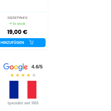
S025STYN412
En stock
19,00 €
HINZUFÜGEN
4.6/5
★
★
★
★
★
Spezialist seit 1955