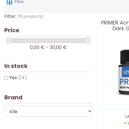
Filter
Filter
(15 products)
PRIMER Acr
Dark G
Price
0,00 € - 30,00 €
In stock
Yes
(14)
Brand
L