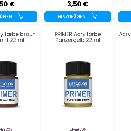
,50 €
3,50 €
FÜGEN
HINZUFÜGEN
ylfarbe braun
PRIMER Acrylfarbe
Acry
nnt 22 ml
Panzergelb 22 ml
IFEBC05
LIFEBC06