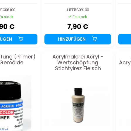
EBC08100
LIFEBC09100
En stock
En stock
,90 €
7,90 €
FÜGEN
HINZUFÜGEN
tung (Primer)
Acrylmalerei Acryl -
 Gemälde
Wertschöpfung
Acry
Stichtylrez Fleisch