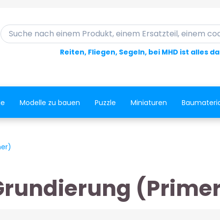
Suche nach einem Produkt, einem Ersatzteil, einem code..
Reiten, Fliegen, Segeln, bei MHD ist alles d
le
Modelle zu bauen
Puzzle
Miniaturen
Baumateria
mer)
Grundierung (Primer