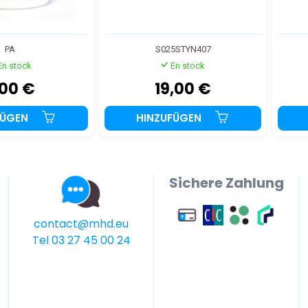
PA
S025STYN407
En stock
En stock
,00 €
19,00 €
FÜGEN
HINZUFÜGEN
Sichere Zahlung
contact@mhd.eu
Tel 03 27 45 00 24