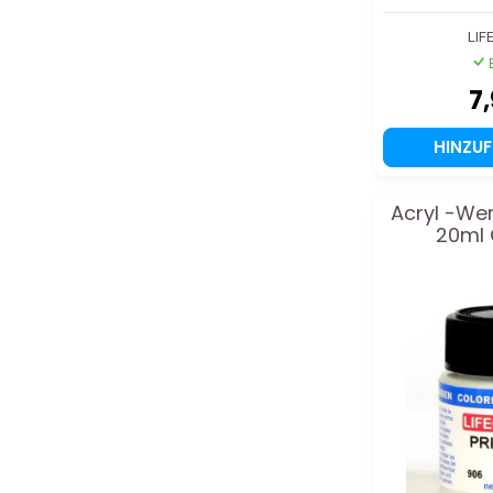
LIF
7
HINZU
Acryl -Wer
20ml