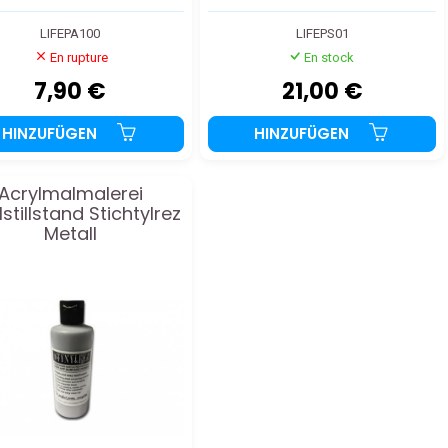
LIFEPA100
LIFEPS01
En rupture
En stock
7,90 €
21,00 €
HINZUFÜGEN
HINZUFÜGEN
Acrylmalmalerei
lstillstand Stichtylrez
Metall