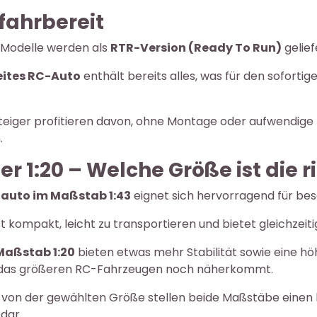
 fahrbereit
 Modelle werden als
RTR-Version (Ready To Run)
gelief
eites RC-Auto
enthält bereits alles, was für den sofortig
eiger profitieren davon, ohne Montage oder aufwendige E
.
der 1:20 – Welche Größe ist die r
tauto im Maßstab 1:43
eignet sich hervorragend für bes
st kompakt, leicht zu transportieren und bietet gleichzeiti
Maßstab 1:20
bieten etwas mehr Stabilität sowie eine h
 das größeren RC-Fahrzeugen noch näherkommt.
von der gewählten Größe stellen beide Maßstäbe einen he
dar.