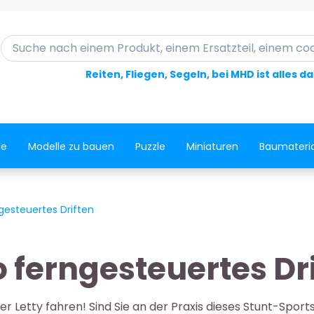
Suche nach einem Produkt, einem Ersatzteil, einem code..
Reiten, Fliegen, Segeln, bei MHD ist alles d
le
Modelle zu bauen
Puzzle
Miniaturen
Baumateria
gesteuertes Driften
 ferngesteuertes Dr
r Letty fahren! Sind Sie an der Praxis dieses Stunt-Sports