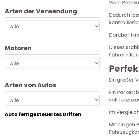
Viele Premi
Arten der Verwendung
Dadurch lass
kontrollier
Darüber hina
Motoren
Dieses stabi
Fahrern kont
Perfek
Ein großer V
Arten von Autos
Ein Parkettb
voll auszuko
Im Vergleic
Auto ferngesteuertes Driften
Mit einigen 
Fahrzeugkont