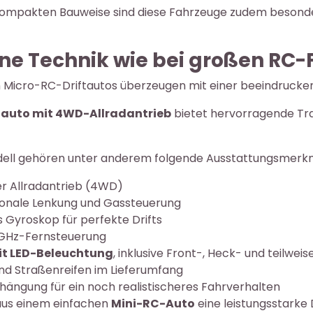
kompakten Bauweise sind diese Fahrzeuge zudem besonder
e Technik wie bei großen RC
n Micro-RC-Driftautos überzeugen mit einer beeindrucke
tauto mit 4WD-Allradantrieb
bietet hervorragende Trakt
ell gehören unter anderem folgende Ausstattungsmerkm
 Allradantrieb (4WD)
ionale Lenkung und Gassteuerung
s Gyroskop für perfekte Drifts
-GHz-Fernsteuerung
t LED-Beleuchtung
, inklusive Front-, Heck- und teilw
und Straßenreifen im Lieferumfang
hängung für ein noch realistischeres Fahrverhalten
aus einem einfachen
Mini-RC-Auto
eine leistungsstarke 