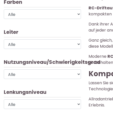
Farben
RC-Driftau
kompakten 
Dank ihrer 
auf jeder a
Leiter
Ganz gleich,
diese Modell
Moderne
RC
Nutzungsniveau/Schwierigkeitsgrad
vorbehalten 
Kompa
Lassen Sie s
Technologie
Lenkungsniveau
Allradantrie
Erlebnis.