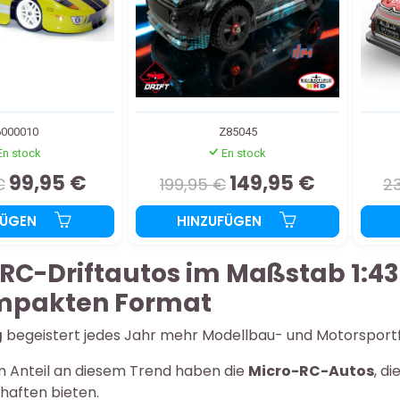
000010
Z85045
En stock
En stock
99,95 €
149,95 €
€
199,95 €
2
FÜGEN
HINZUFÜGEN
RC-Driftautos im Maßstab 1:43 
mpakten Format
g
begeistert jedes Jahr mehr Modellbau- und Motorsport
n Anteil an diesem Trend haben die
Micro-RC-Autos
, d
haften bieten.