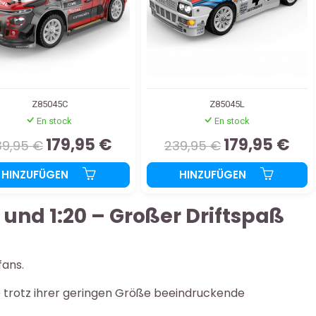
Z85045C
Z85045L
En stock
En stock
179,95 €
179,95 €
39,95 €
239,95 €
HINZUFÜGEN
HINZUFÜGEN
und 1:20 – Großer Driftspaß
fans.
ie trotz ihrer geringen Größe beeindruckende