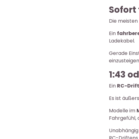
Sofort
Die meisten
Ein
fahrber
Ladekabel.
Gerade Einst
einzusteigen
1:43 o
Ein
RC-Drif
Es ist äußer
Modelle im
Fahrgefühl,
Unabhängig 
RC-Driftens 