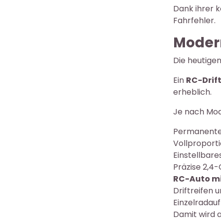
Dank ihrer 
Fahrfehler.
Modern
Die heutige
Ein
RC-Drif
erheblich.
Je nach Mod
Permanenter
Vollproport
Einstellbare
Präzise 2,4
RC-Auto mi
Driftreifen 
Einzelradauf
Damit wird 