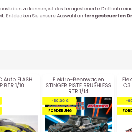
usleben zu können, ist das ferngesteuerte Driftauto ein
heit. Entdecken Sie unsere Auswahl an
ferngesteuerten Dr
RC Auto FLASH
Elektro-Rennwagen
Ele
P RTR 1/10
STINGER PISTE BRUSHLESS
C3 
RTR 1/14
-50,00 €
-6
FÖRDERUNG
FÖR