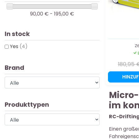
90,00 € - 195,00 €
In stock
Yes
(4)
Z6
180,95 
Brand
HINZU
Micro-
im ko
Produkttypen
RC-Driftin
Einen große
Fahreigensc