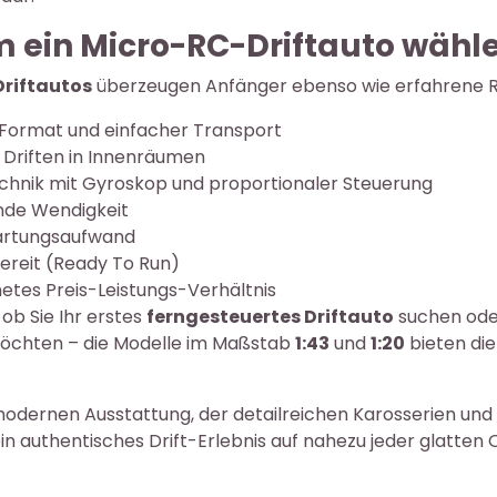
 ein Micro-RC-Driftauto wähl
riftautos
überzeugen Anfänger ebenso wie erfahrene RC
ormat und einfacher Transport
s Driften in Innenräumen
hnik mit Gyroskop und proportionaler Steuerung
nde Wendigkeit
artungsaufwand
bereit (Ready To Run)
etes Preis-Leistungs-Verhältnis
 ob Sie Ihr erstes
ferngesteuertes Driftauto
suchen ode
öchten – die Modelle im Maßstab
1:43
und
1:20
bieten die
modernen Ausstattung, der detailreichen Karosserien un
in authentisches Drift-Erlebnis auf nahezu jeder glatten 