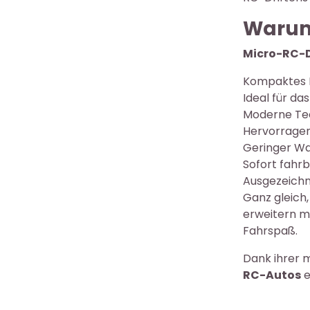
Warum
Micro-RC-D
Kompaktes F
Ideal für da
Moderne Tec
Hervorrage
Geringer W
Sofort fahr
Ausgezeichn
Ganz gleich,
erweitern m
Fahrspaß.
Dank ihrer 
RC-Autos
e