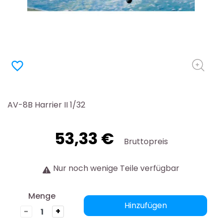
favorite_border
AV-8B Harrier II 1/32
53,33 €
Bruttopreis
Nur noch wenige Teile verfügbar
Menge
Hinzufügen
-
+