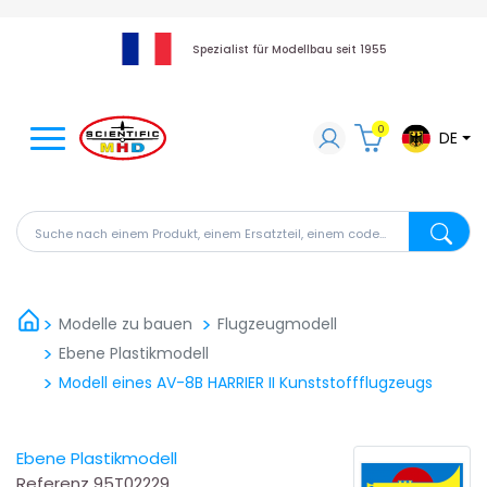
Spezialist für Modellbau seit 1955
0
DE
Suche nach einem Produkt, einem Ersatzteil, einem code
Suche na
Modelle zu bauen
Flugzeugmodell
Ebene Plastikmodell
Modell eines AV-8B HARRIER II Kunststoffflugzeugs
Ebene Plastikmodell
Referenz
95T02229