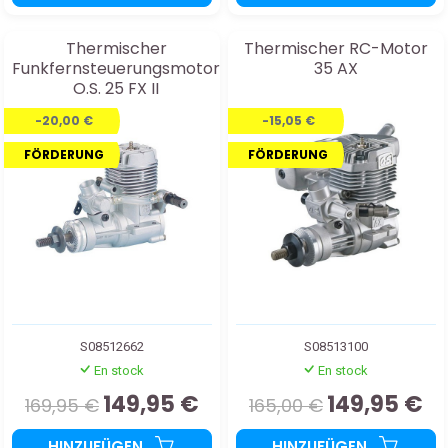
Thermischer
Thermischer RC-Motor
Funkfernsteuerungsmotor
35 AX
O.S. 25 FX II
-20,00 €
-15,05 €
FÖRDERUNG
FÖRDERUNG
S08512662
S08513100
En stock
En stock
149,95 €
149,95 €
169,95 €
165,00 €
HINZUFÜGEN
HINZUFÜGEN