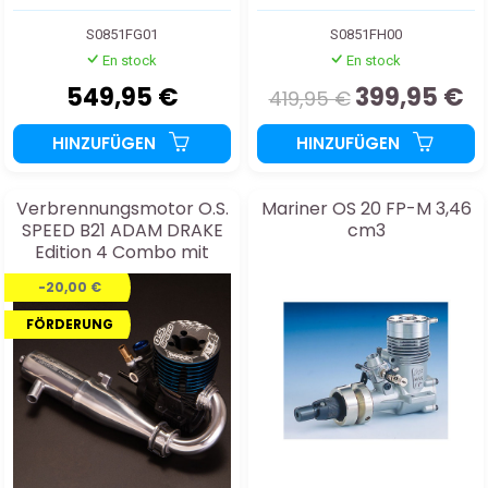
S0851FG01
S0851FH00
En stock
En stock
549,95 €
399,95 €
419,95 €
HINZUFÜGEN
HINZUFÜGEN
Verbrennungsmotor O.S.
Mariner OS 20 FP-M 3,46
SPEED B21 ADAM DRAKE
cm3
Edition 4 Combo mit
Auspuff
-20,00 €
FÖRDERUNG