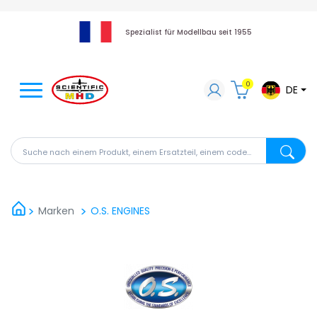
Spezialist für Modellbau seit 1955
0
DE
Suche nach einem Produkt, einem Ersatzteil, einem code
Suche na
Marken
O.S. ENGINES