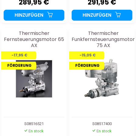
289,95 €
291,95 €
HINZUFÜGEN
HINZUFÜGEN
Thermischer
Thermischer
Fernsteuerungsmotor 65
Funkfernsteuerungsmotor
AX
75 AX
-17,95 €
-15,05 €
FÖRDERUNG
FÖRDERUNG
S08516521
S08517400
En stock
En stock