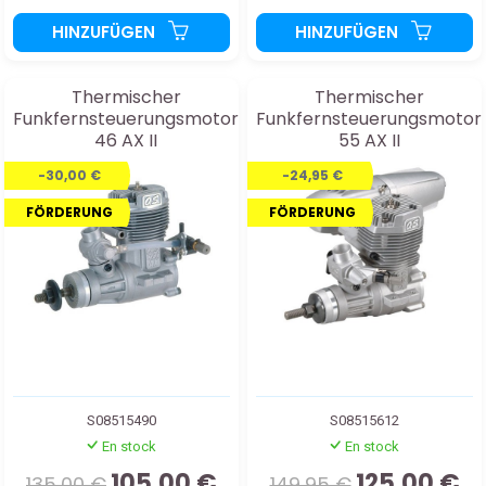
HINZUFÜGEN
HINZUFÜGEN
Thermischer
Thermischer
Funkfernsteuerungsmotor
Funkfernsteuerungsmotor
46 AX II
55 AX II
-30,00 €
-24,95 €
FÖRDERUNG
FÖRDERUNG
S08515490
S08515612
En stock
En stock
105,00 €
125,00 €
135,00 €
149,95 €