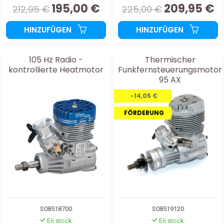
195,00 €
209,95 €
212,95 €
225,00 €
HINZUFÜGEN
HINZUFÜGEN
105 Hz Radio -
Thermischer
kontrollierte Heatmotor
Funkfernsteuerungsmotor
95 AX
-14,05 €
FÖRDERUNG
S08518700
S08519120
En stock
En stock