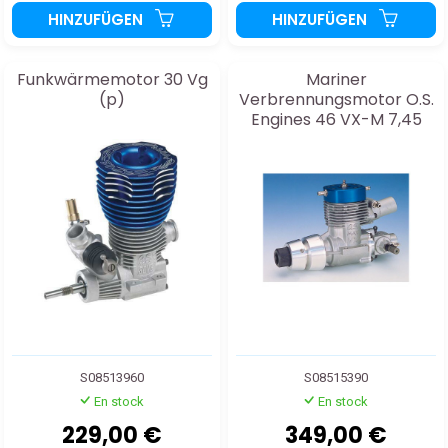
HINZUFÜGEN
HINZUFÜGEN
Funkwärmemotor 30 Vg
Mariner
(p)
Verbrennungsmotor O.S.
Engines 46 VX-M 7,45
cm3
S08513960
S08515390
En stock
En stock
229,00 €
349,00 €