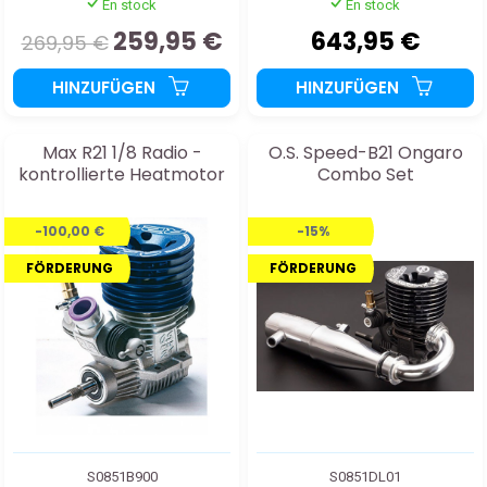
En stock
En stock
259,95 €
643,95 €
269,95 €
HINZUFÜGEN
HINZUFÜGEN
Max R21 1/8 Radio -
O.S. Speed-B21 Ongaro
kontrollierte Heatmotor
Combo Set
-100,00 €
-15%
FÖRDERUNG
FÖRDERUNG
S0851B900
S0851DL01