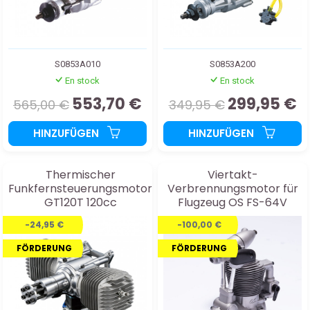
S0853A010
S0853A200
En stock
En stock
553,70 €
299,95 €
565,00 €
349,95 €
HINZUFÜGEN
HINZUFÜGEN
Thermischer
Viertakt-
Funkfernsteuerungsmotor
Verbrennungsmotor für
GT120T 120cc
Flugzeug OS FS-64V
-24,95 €
-100,00 €
FÖRDERUNG
FÖRDERUNG