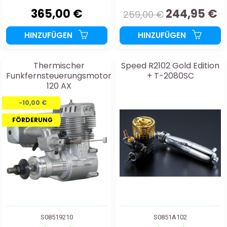
365,00 €
244,95 €
259,00 €
HINZUFÜGEN
HINZUFÜGEN
Thermischer
Speed ​​R2102 Gold Edition
Funkfernsteuerungsmotor
+ T-2080SC
120 AX
-10,00 €
FÖRDERUNG
S08519210
S0851A102