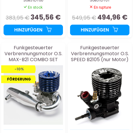
S0851DT00
S0851DT01
En stock
En rupture
345,56 €
494,96 €
383,95 €
549,95 €
HINZUFÜGEN
HINZUFÜGEN
Funkgesteuerter
Funkgesteuerter
Verbrennungsmotor O.S.
Verbrennungsmotor O.S.
MAX-B21 COMBO SET
SPEED B2105 (nur Motor)
-10%
FÖRDERUNG