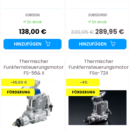
S085306
S08530900
En stock
En stock
138,00 €
289,95 €
339,95 €
HINZUFÜGEN
HINZUFÜGEN
Thermischer
Thermischer
Funkfernsteuerungsmotor
Funkfernsteuerungsmotor
FS-56& II
FSa-72II
-45,00 €
-4%
FÖRDERUNG
FÖRDERUNG