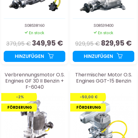
S08538160
S08539400
En stock
En stock
349,95 €
829,95 €
379,95 €
929,95 €
HINZUFÜGEN
HINZUFÜGEN
Verbrennungsmotor O.S.
Thermischer Motor O.S.
Engines GF 30 II Benzin +
Engines GGT-15 Benzin
F-6040
-2%
-50,00 €
FÖRDERUNG
FÖRDERUNG