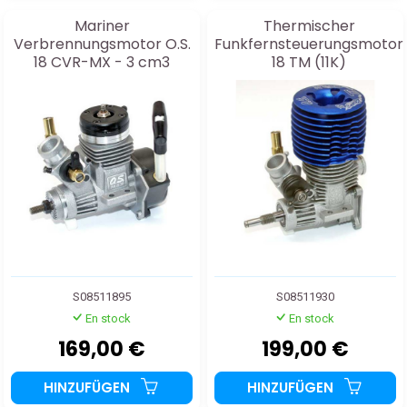
Mariner
Thermischer
Verbrennungsmotor O.S.
Funkfernsteuerungsmotor
18 CVR-MX - 3 cm3
18 TM (11K)
S08511895
S08511930
En stock
En stock
169,00 €
199,00 €
HINZUFÜGEN
HINZUFÜGEN