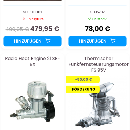
S0851FH01
S085202
En rupture
En stock
479,95 €
78,00 €
499,95 €
HINZUFÜGEN
HINZUFÜGEN
Radio Heat Engine 21 SE-
Thermischer
BX
Funkfernsteuerungsmotor
FS 95V
-50,00 €
FÖRDERUNG