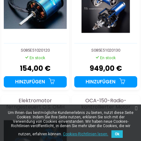
S085E51020120
S085E51020130
En stock
En stock
154,00 €
949,00 €
HINZUFÜGEN
HINZUFÜGEN
Elektromotor
OCA-150-Radio-
ferngesteuert O.S. OMH
kontrollierter Motor
5830-490
Um Ihnen das bestmögliche Kundenerlebnis zu bieten, nutzt diese Seite
Cookies. Indem Sie Ihre Seite nutzen, erklären Sie sich mit der
Verwendung von Cookies einverstanden. Wir haben neue Cookies-
Richtlinien veröffentlicht, in denen Sie mehr über die Cookies, die wir
nutzen, erfahren können.
Cookies-Richtlinien lesen.
Ok