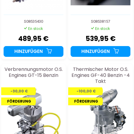
S08535430
S08538157
En stock
En stock
489,95 €
539,95 €
HINZUFÜGEN
HINZUFÜGEN
Verbrennungsmotor O.S.
Thermischer Motor O.S.
Engines GT-15 Benzin
Engines GF-40 Benzin -4
Takt
-30,00 €
-100,00 €
FÖRDERUNG
FÖRDERUNG