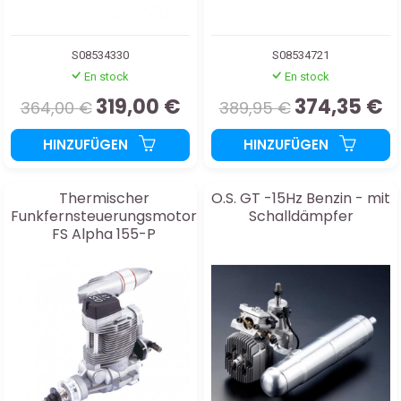
S08534330
S08534721
En stock
En stock
319,00 €
374,35 €
364,00 €
389,95 €
HINZUFÜGEN
HINZUFÜGEN
Thermischer
O.S. GT -15Hz Benzin - mit
Funkfernsteuerungsmotor
Schalldämpfer
FS Alpha 155-P