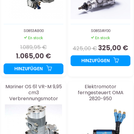
S0853AB00
S0853AY00
En stock
En stock
1.089,95 €
325,00 €
425,00 €
1.065,00 €
HINZUFÜGEN
HINZUFÜGEN
Mariner OS 61 VR-M 9,95
Elektromotor
cm3
ferngesteuert OMA
Verbrennungsmotor
2820-950