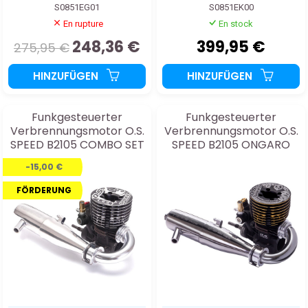
S0851EG01
S0851EK00
En rupture
En stock
248,36 €
399,95 €
275,95 €
HINZUFÜGEN
HINZUFÜGEN
Funkgesteuerter
Funkgesteuerter
Verbrennungsmotor O.S.
Verbrennungsmotor O.S.
SPEED B2105 COMBO SET
SPEED B2105 ONGARO
W.C. V3 COMBO SET
-15,00 €
FÖRDERUNG