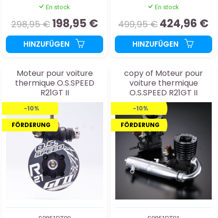
En stock
En stock
198,95 €
424,96 €
298,95 €
499,95 €
HINZUFÜGEN
HINZUFÜGEN
Moteur pour voiture
copy of Moteur pour
thermique O.S.SPEED
voiture thermique
R21GT II
O.S.SPEED R21GT II
-10%
-10%
FÖRDERUNG
FÖRDERUNG