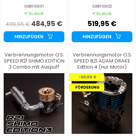
S0851EK01
S0851EK02
En stock
En stock
484,95 €
519,95 €
499,95 €
HINZUFÜGEN
HINZUFÜGEN
Verbrennungsmotor O.S.
Verbrennungsmotor O.S.
SPEED R21 SHIMO EDITION
SPEED B21 ADAM DRAKE
3 Combo mit Auspuff
Edition 4 (nur Motor)
-20,00 €
FÖRDERUNG