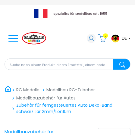
Spezialist für Modellbau seit 1955
0
DE
Suche nach einem Produkt, einem Ersatzteil, einem code
Suche na
RC Modelle
Modellbau RC-Zubehör
Modellbauzubehör für Autos
Zubehör für ferngesteuertes Auto Deko-Band
schwarz Lar 2mm/Lon10m
Modellbauzubehör für