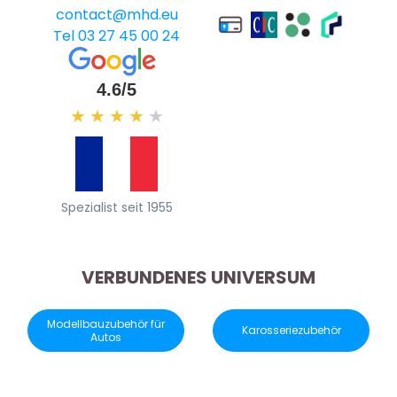
contact@mhd.eu
Tel 03 27 45 00 24
4.6/5
★
★
★
★
★
Spezialist seit 1955
VERBUNDENES UNIVERSUM
Modellbauzubehör für
Karosseriezubehör
Autos