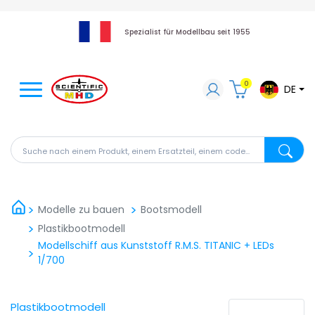
Spezialist für Modellbau seit 1955
0
DE
Suche nach einem Produkt, einem Ersatzteil, einem code
Suche na
Modelle zu bauen
Bootsmodell
Plastikbootmodell
Modellschiff aus Kunststoff R.M.S. TITANIC + LEDs
1/700
Plastikbootmodell