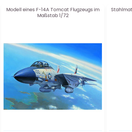
Modell eines F-14A Tomcat Flugzeugs im
Stahlmate
Maßstab 1/72