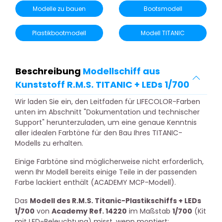
Modelle zu bauen
Bootsmodell
Plastikbootmodell
Modell TITANIC
Beschreibung
Modellschiff aus
Kunststoff R.M.S. TITANIC + LEDs 1/700
Wir laden Sie ein, den Leitfaden für LIFECOLOR-Farben
unten im Abschnitt "Dokumentation und technischer
Support" herunterzuladen, um eine genaue Kenntnis
aller idealen Farbtöne für den Bau Ihres TITANIC-
Modells zu erhalten.
Einige Farbtöne sind möglicherweise nicht erforderlich,
wenn Ihr Modell bereits einige Teile in der passenden
Farbe lackiert enthält (ACADEMY MCP-Modell).
Das
Modell des R.M.S. Titanic-Plastikschiffs + LEDs
1/700
von
Academy Ref. 14220
im Maßstab
1/700
(Kit
mit LED-Beleuchtung) misst, wenn montiert: