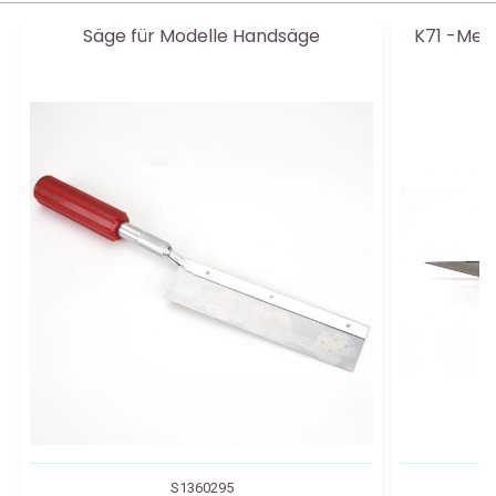
Säge für Modelle Handsäge
K71 -Mes
S1360295