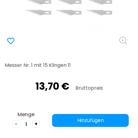
favorite_border
Messer Nr. 1 mit 15 Klingen 11
13,70 €
Bruttopreis
Menge
Hinzufügen
-
+