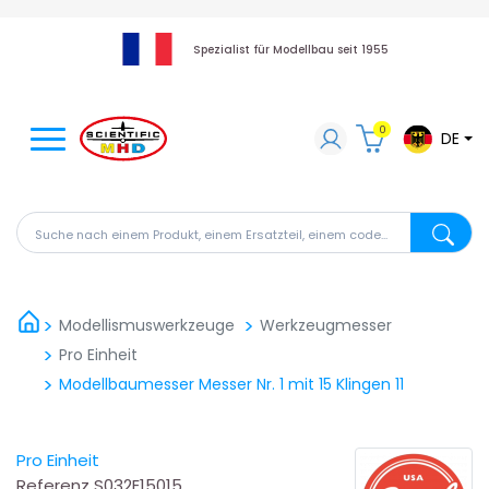
Spezialist für Modellbau seit 1955
0
DE
Suche nach einem Produkt, einem Ersatzteil, einem code
Suche na
Modellismuswerkzeuge
Werkzeugmesser
Pro Einheit
Modellbaumesser Messer Nr. 1 mit 15 Klingen 11
Pro Einheit
Referenz
S032E15015