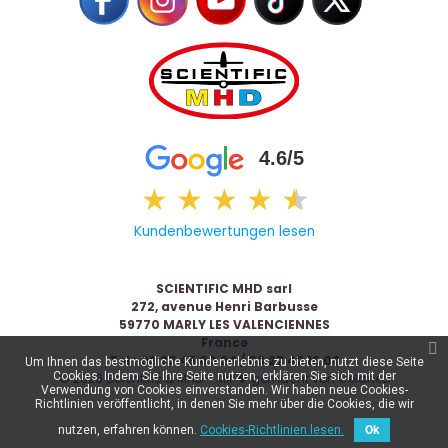
4.6/5
★
★
★
★
★
★
Kundenbewertungen lesen
SCIENTIFIC MHD sarl
272, avenue Henri Barbusse
59770 MARLY LES VALENCIENNES
France
Tel : 03 27 45 00 24 / 03 27 42 16 06
Um Ihnen das bestmögliche Kundenerlebnis zu bieten, nutzt diese Seite
Cookies. Indem Sie Ihre Seite nutzen, erklären Sie sich mit der
© 2026 Scientific & MHD - Mit ❤ gemacht von
Celaneo
Verwendung von Cookies einverstanden. Wir haben neue Cookies-
Richtlinien veröffentlicht, in denen Sie mehr über die Cookies, die wir
nutzen, erfahren können.
Cookies-Richtlinien lesen.
Ok