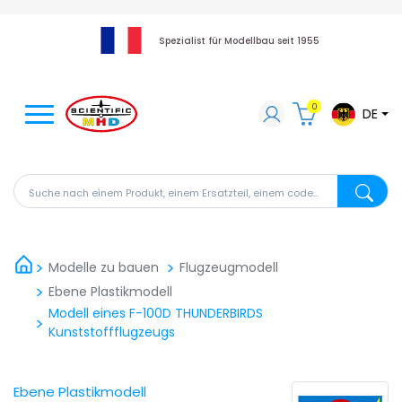
Spezialist für Modellbau seit 1955
0
DE
Suche nach einem Produkt, einem Ersatzteil, einem code
Suche na
Modelle zu bauen
Flugzeugmodell
Ebene Plastikmodell
Modell eines F-100D THUNDERBIRDS
Kunststoffflugzeugs
Ebene Plastikmodell