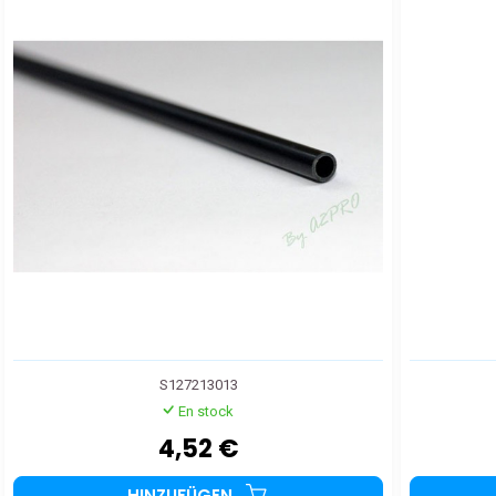
S127213013
En stock
4,52 €
HINZUFÜGEN