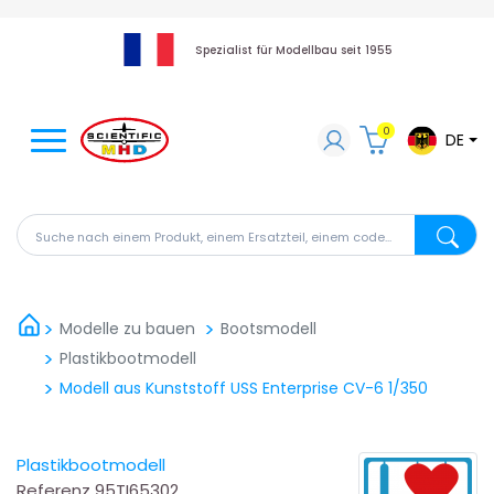
Spezialist für Modellbau seit 1955
0
DE
Suche nach einem Produkt, einem Ersatzteil, einem code
Suche na
Modelle zu bauen
Bootsmodell
Plastikbootmodell
Modell aus Kunststoff USS Enterprise CV-6 1/350
Plastikbootmodell
Referenz
95TI65302