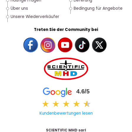
Häufige Fragen
Lieferung
Über uns
Bedingung für Angebote
Unsere Wiederverkäufer
Treten Sie der Community bei
4.6/5
★
★
★
★
★
★
Kundenbewertungen lesen
SCIENTIFIC MHD sarl