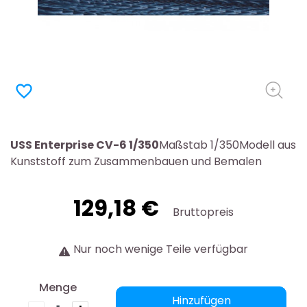
favorite_border
USS Enterprise CV-6 1/350
Maßstab 1/350Modell aus
Kunststoff zum Zusammenbauen und Bemalen
129,18 €
Bruttopreis
Nur noch wenige Teile verfügbar
Menge
Hinzufügen