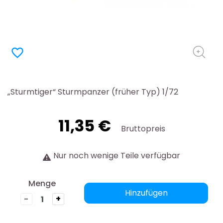
favorite_border
„Sturmtiger“ Sturmpanzer (früher Typ) 1/72
11,35 €
Bruttopreis
Nur noch wenige Teile verfügbar
Menge
Hinzufügen
-
+