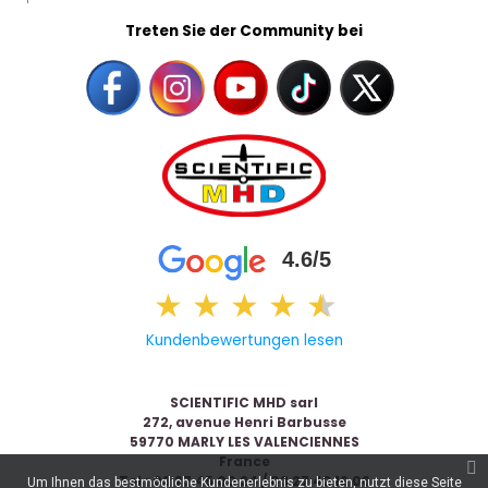
Treten Sie der Community bei
4.6/5
★
★
★
★
★
★
Kundenbewertungen lesen
SCIENTIFIC MHD sarl
272, avenue Henri Barbusse
59770 MARLY LES VALENCIENNES
France
Tel : 03 27 45 00 24 / 03 27 42 16 06
Um Ihnen das bestmögliche Kundenerlebnis zu bieten, nutzt diese Seite