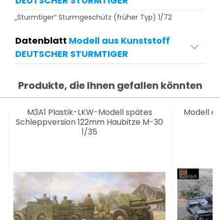
DEUTSCHER STURMTIGER
„Sturmtiger“ Sturmgeschütz (früher Typ) 1/72
Datenblatt
Modell aus Kunststoff
DEUTSCHER STURMTIGER
Produkte, die Ihnen gefallen könnten
M3A1 Plastik-LKW-Modell spätes
Modell ei
Schleppversion 122mm Haubitze M-30
1/35