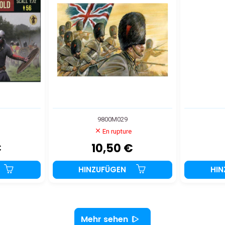
9800M029
En rupture
€
10,50 €
HINZUFÜGEN
HI
Mehr sehen