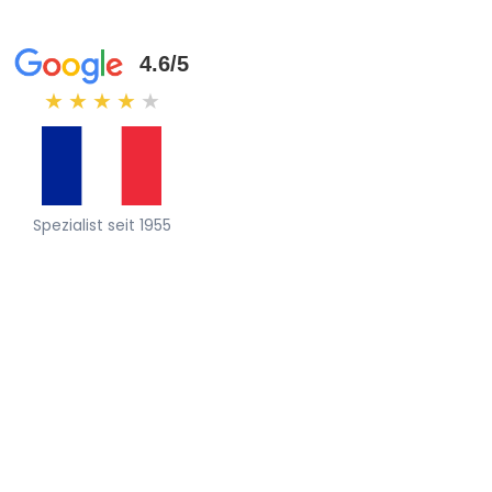
4.6/5
★
★
★
★
★
Spezialist seit 1955