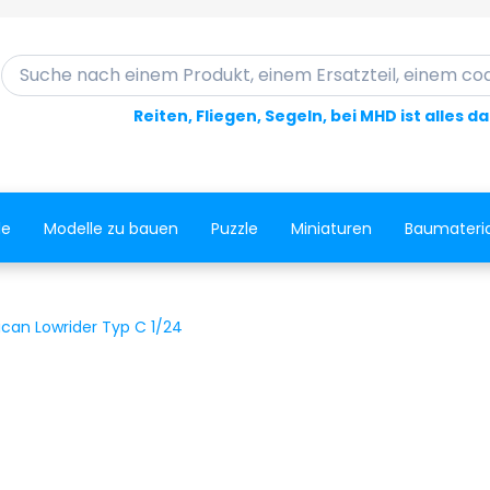
Suche nach einem Produkt, einem Ersatzteil, einem code..
Reiten, Fliegen, Segeln, bei MHD ist alles d
le
Modelle zu bauen
Puzzle
Miniaturen
Baumateria
can Lowrider Typ C 1/24