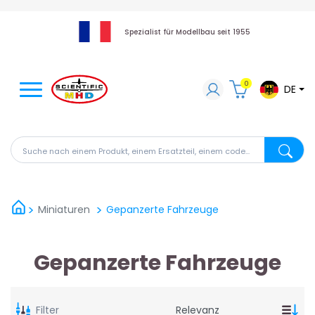
Spezialist für Modellbau seit 1955
0
DE
Suche nach einem Produkt, einem Ersatzteil, einem code
Suche na
Miniaturen
Gepanzerte Fahrzeuge
Gepanzerte Fahrzeuge
Filter