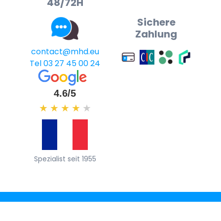
48/72H
Sichere
Zahlung
contact@mhd.eu
Tel 03 27 45 00 24
4.6/5
★
★
★
★
★
Spezialist seit 1955