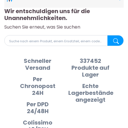
Wir entschuldigen uns für die
Unannehmlichkeiten.
Suchen Sie erneut, was Sie suchen
Suche nach einem Produkt, einem Ersatzteil, einem code
Suche na
Schneller
337452
Versand
Produkte auf
Lager
Per
Chronopost
Echte
24H
Lagerbestände
angezeigt
Per DPD
24/48H
Colissimo