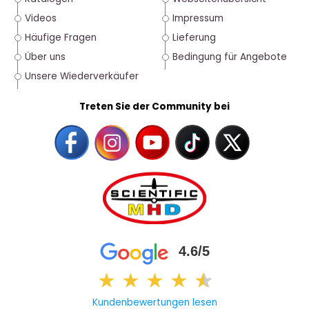
Videos
Impressum
Häufige Fragen
Lieferung
Über uns
Bedingung für Angebote
Unsere Wiederverkäufer
Treten Sie der Community bei
4.6/5
★
★
★
★
★
★
Kundenbewertungen lesen