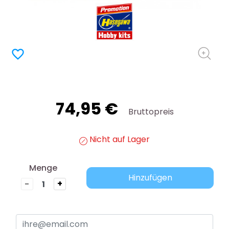
favorite_border
74,95 €
Bruttopreis
Nicht auf Lager
Menge
Hinzufügen
-
+