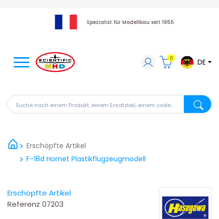
Spezialist für Modellbau seit 1955
0
DE
Suche nach einem Produkt, einem Ersatzteil, einem code
Suche na
Erschöpfte Artikel
F-18d Hornet Plastikflugzeugmodell
Erschöpfte Artikel
Referenz
07203