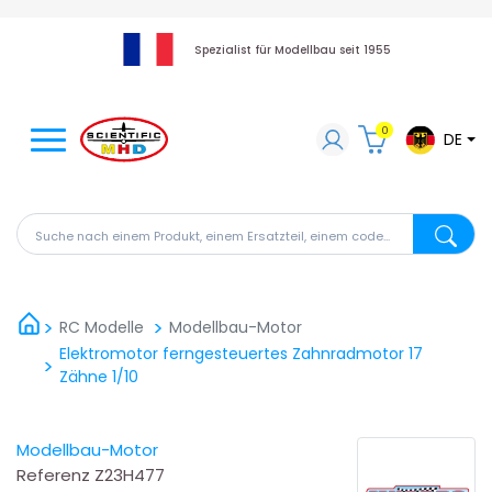
Spezialist für Modellbau seit 1955
0
DE
Suche nach einem Produkt, einem Ersatzteil, einem code
Suche na
RC Modelle
Modellbau-Motor
Elektromotor ferngesteuertes Zahnradmotor 17
Zähne 1/10
Modellbau-Motor
Referenz
Z23H477