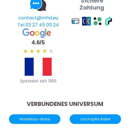
Sichere
Zahlung
contact@mhd.eu
Tel 03 27 45 00 24
4.6/5
★
★
★
★
★
Spezialist seit 1955
VERBUNDENES UNIVERSUM
Modellbau-Motor
Erschöpfte Artikel