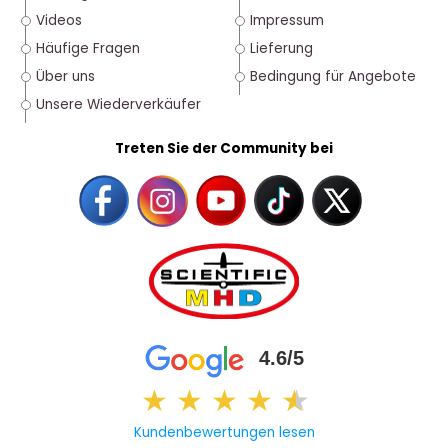
Videos
Impressum
Häufige Fragen
Lieferung
Über uns
Bedingung für Angebote
Unsere Wiederverkäufer
Treten Sie der Community bei
4.6/5
★
★
★
★
★
★
Kundenbewertungen lesen