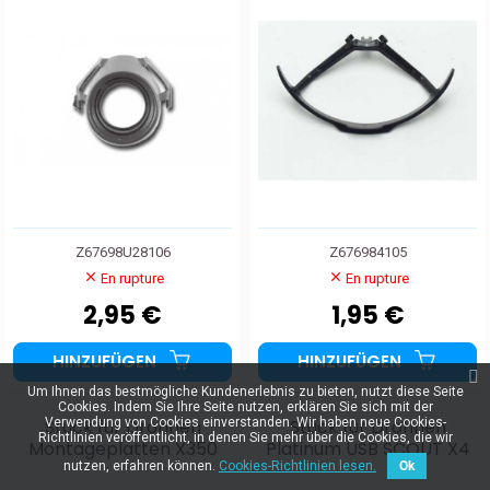
Z67698U28106
Z676984105
En rupture
En rupture
2,95 €
1,95 €
HINZUFÜGEN
HINZUFÜGEN
Um Ihnen das bestmögliche Kundenerlebnis zu bieten, nutzt diese Seite
Cookies. Indem Sie Ihre Seite nutzen, erklären Sie sich mit der
Stück für Drohnen
Stück für Drohnen
Verwendung von Cookies einverstanden. Wir haben neue Cookies-
Richtlinien veröffentlicht, in denen Sie mehr über die Cookies, die wir
Montageplatten X350
Platinum USB SCOUT X4
nutzen, erfahren können.
Cookies-Richtlinien lesen.
Ok