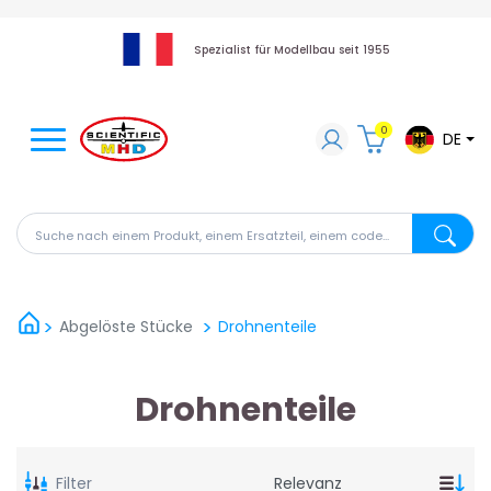
Spezialist für Modellbau seit 1955
0
DE
Suche nach einem Produkt, einem Ersatzteil, einem code
Suche na
Abgelöste Stücke
Drohnenteile
Drohnenteile
Filter