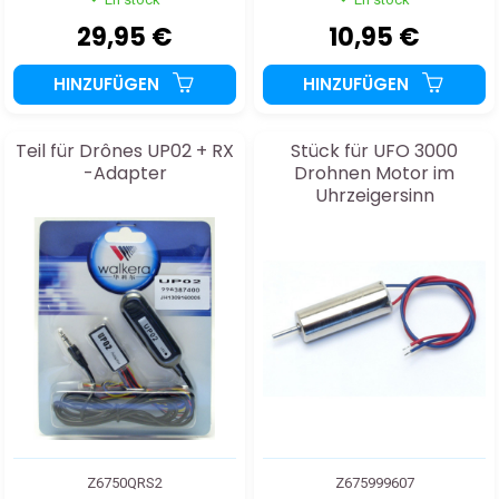
29,95 €
10,95 €
HINZUFÜGEN
HINZUFÜGEN
Teil für Drônes UP02 + RX
Stück für UFO 3000
-Adapter
Drohnen Motor im
Uhrzeigersinn
Z6750QRS2
Z675999607