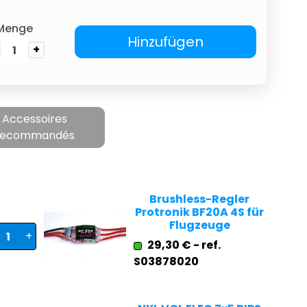
Menge
Hinzufügen
+
Accessoires
recommandés
Brushless-Regler
Protronik BF20A 4S für
Flugzeuge
+
29,30 € - ref.
S03878020