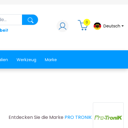
.
Suche nach einem Produkt, einem Ersat
0
Deutsch
abei!
lien
Werkzeug
Marke
Entdecken Sie die Marke
PRO TRONIK