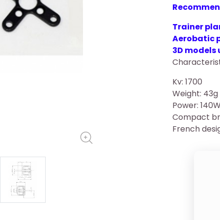
Recommend
Trainer pla
Aerobatic 
3D models 
Characterist
Kv: 1700
Weight: 43g
Power: 140
Compact bru
French desi