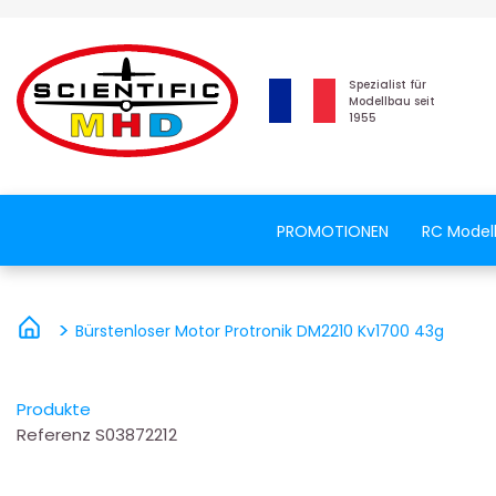
Spezialist für
Modellbau seit
1955
PROMOTIONEN
RC Model
Bürstenloser Motor Protronik DM2210 Kv1700 43g
Produkte
Referenz
S03872212