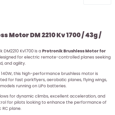
ss Motor DM 2210 Kv 1700 / 43g /
ik
DM2210 Kv1700 is a
Protronik Brushless Motor for
esigned for electric remote-controlled planes seeking
, and agility.
r 140W, this high-performance brushless motor is
ted for fast parkflyers, aerobatic planes, flying wings,
 models running on LiPo batteries.
llows for dynamic climbs, excellent acceleration, and
rol for pilots looking to enhance the performance of
ic RC plane.