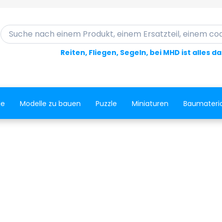
Suche nach einem Produkt, einem Ersatzteil, einem code..
Reiten, Fliegen, Segeln, bei MHD ist alles d
le
Modelle zu bauen
Puzzle
Miniaturen
Baumateria