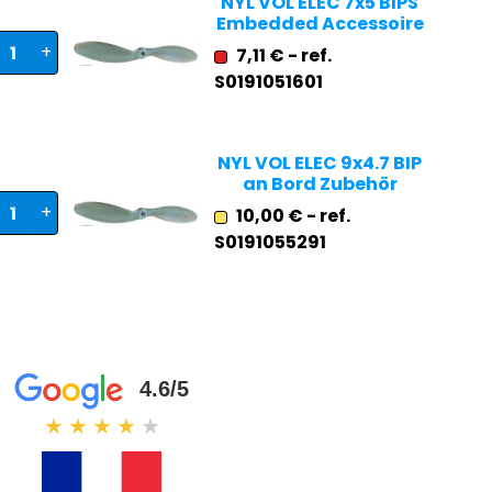
NYL VOL ELEC 7x5 BIPS
Embedded Accessoire
+
7,11 € - ref.
S0191051601
NYL VOL ELEC 9x4.7 BIP
an Bord Zubehör
+
10,00 € - ref.
S0191055291
4.6/5
★
★
★
★
★