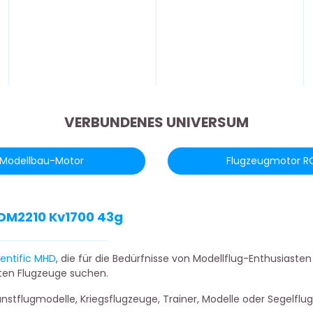
VERBUNDENES UNIVERSUM
Modellbau-Motor
Flugzeugmotor R
 DM2210 Kv1700 43g
ientific MHD
, die für die Bedürfnisse von Modellflug-Enthusiasten
rten Flugzeuge suchen.
Kunstflugmodelle, Kriegsflugzeuge, Trainer, Modelle oder Segel