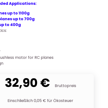
ed Applications:
nes up to 1100g
planes up to 700g
up to 400g
ics:
W
shless motor for RC planes
gn
32,90 €
Bruttopreis
Einschließlich 0,05 € für Ökosteuer