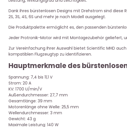
Leistung, Wirkungsgrad und Leichtigkeit.
Dank ihres bürstenlosen Designs mit Drehstrom sind diese 
2S, 3S, 4S, 6S und mehr je nach Modell ausgelegt.
Die Produktpalette ermöglicht es, den passenden bürstenl
Jeder Protronik-Motor wird mit Montagezubehör geliefert, um
Zur Vereinfachung Ihrer Auswahl bietet Scientific MHD auch
kompatiblen Flugzeugtyp zu identifizieren.
Hauptmerkmale des bürstenlosen 
Spannung: 7,4 bis 11,1 V
Strom: 20 A
KV: 1700 U/min/V
Außendurchmesser: 27,7 mm
Gesamtlänge: 39 mm
Motorenlänge ohne Welle: 25,5 mm
Wellendurchmesser: 3 mm
Gewicht: 43 g
Maximale Leistung: 140 W