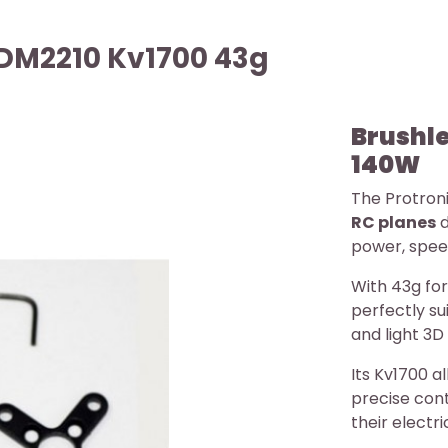
 DM2210 Kv1700 43g
Brushle
140W
The
Protron
RC planes
d
power, speed
With 43g fo
perfectly sui
and light 3D
Its Kv1700 a
precise cont
their electr